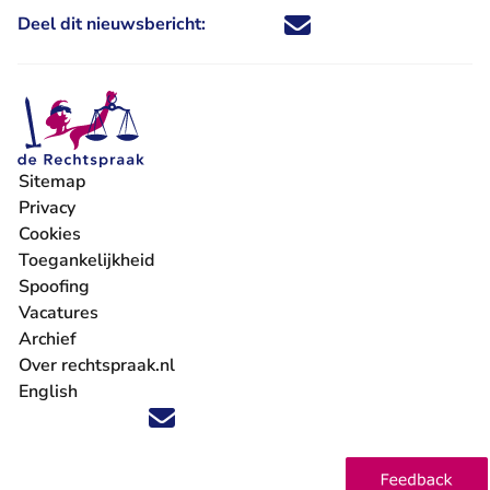
Deel dit nieuwsbericht:
Deel dit nieuwsbericht via X - U 
Deel dit nieuwsbericht via Fa
Deel dit nieuwsbericht via
Deel dit nieuwsbericht
Sitemap
Privacy
Cookies
Toegankelijkheid
Spoofing
Vacatures
- U verlaat Rechtspraak.nl
Archief
Over rechtspraak.nl
English
Volg ons op X (Twitter) - U verlaat Rechtspraak.nl
Volg ons op Facebook - U verlaat Rechtspraak.nl
Volg ons op Instagram - U verlaat Rechtspraak.nl
Volg ons op Youtube - U verlaat Rechtspraak.nl
Volg ons op LinkedIn - U verlaat Rechtspraak.n
'Blijf op de hoogte' nieuwsbrief - U verlaat