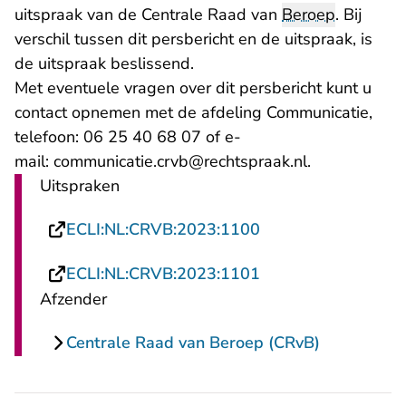
uitspraak van de Centrale Raad van
Beroep
. Bij
verschil tussen dit persbericht en de uitspraak, is
de uitspraak beslissend.
Met eventuele vragen over dit persbericht kunt u
contact opnemen met de afdeling Communicatie,
telefoon: 06 25 40 68 07 of e-
- U verlaat R
mail:
communicatie.crvb@rechtspraak.nl
.
Uitspraken
- U verlaat Rechtsp
ECLI:NL:CRVB:2023:1100
- U verlaat Rechtsp
ECLI:NL:CRVB:2023:1101
Afzender
Centrale Raad van Beroep (CRvB)