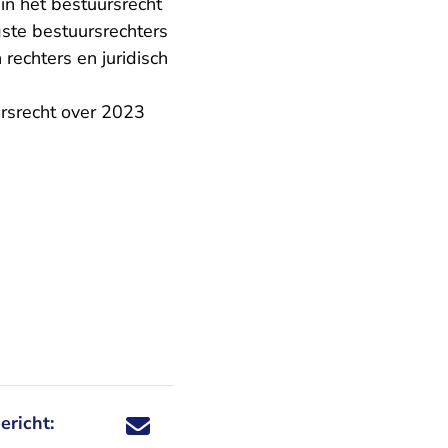
n het bestuursrecht
gste bestuursrechters
 rechters en juridisch
ursrecht over 2023
ericht:
Deel dit nieuwsbericht via X - U verlaat Rechtspraa
Deel dit nieuwsbericht via Facebook - U verlaat
Deel dit nieuwsbericht via e-mail
Deel dit nieuwsbericht via LinkedIn - U v