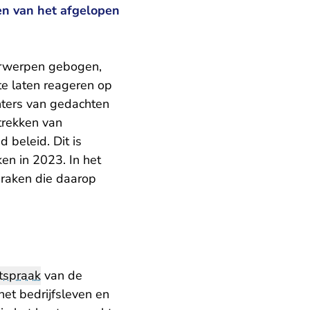
den van het afgelopen
derwerpen gebogen,
 te laten reageren op
hters van gedachten
trekken van
 beleid. Dit is
en in 2023. In het
spraken die daarop
tspraak
van de
het bedrijfsleven en