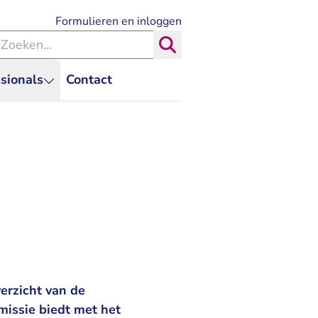
- U verlaat Rechtspraak.nl
Formulieren en inloggen
eken binnen de Rechtspraak
Zoeken
sionals
Contact
erzicht van de
issie biedt met het