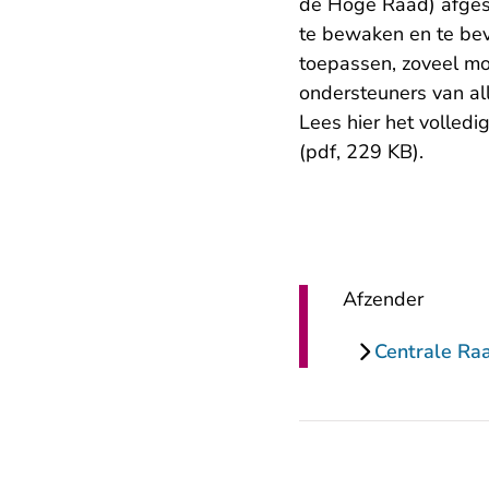
de Hoge Raad) afgesp
te bewaken en te bevo
toepassen, zoveel mog
ondersteuners van all
Lees hier
het volledi
(pdf, 229 KB)
.
Afzender
Centrale Ra