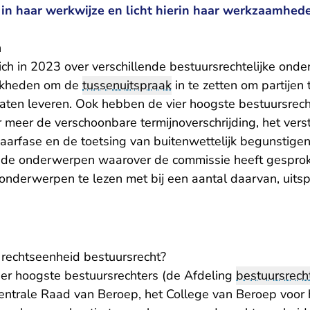
t in haar werkwijze en licht hierin haar werkzaamhe
n
ich in 2023 over verschillende bestuursrechtelijke on
ijkheden om de
tussenuitspraak
in te zetten om partijen
 laten leveren. Ook hebben de vier hoogste bestuursrec
 meer de verschoonbare termijnoverschrijding, het vers
arfase en de toetsing van buitenwettelijk begunstigend
t de onderwerpen waarover de commissie heeft gesprok
le onderwerpen te lezen met bij een aantal daarvan, uit
rechtseenheid bestuursrecht?
er hoogste bestuursrechters (de Afdeling
bestuursrech
Centrale Raad van Beroep, het College van Beroep voor 