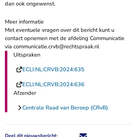
dan ook ongewenst.
Meer informatie
Met eventuele vragen over dit bericht kunt u
contact opnemen met de afdeling Communicatie
via communicatie.crvb@rechtspraak.nl
Uitspraken
- U verlaat Rechtspr
ECLI:NL:CRVB:2024:635
- U verlaat Rechtspr
ECLI:NL:CRVB:2024:636
Afzender
Centrale Raad van Beroep (CRvB)
Deel dit nieuwsbericht:
Deel dit nieuwsbericht via X - U 
Deel dit nieuwsbericht via Fa
Deel dit nieuwsbericht via
Deel dit nieuwsbericht