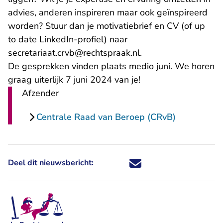
advies, anderen inspireren maar ook geïnspireerd
worden? Stuur dan je motivatiebrief en CV (of up
to date LinkedIn-profiel) naar
- U verlaat Rechtspr
secretariaat.crvb@rechtspraak.nl
.
De gesprekken vinden plaats medio juni. We horen
graag uiterlijk 7 juni 2024 van je!
Afzender
Centrale Raad van Beroep (CRvB)
Deel dit nieuwsbericht:
Deel dit nieuwsbericht via X - U 
Deel dit nieuwsbericht via Fa
Deel dit nieuwsbericht via
Deel dit nieuwsbericht