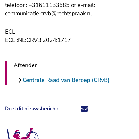
telefoon: +31611133585 of e-mail:
- U verlaat Rechts
communicatie.crvb@rechtspraak.nl
.
ECLI
- U verlaat Rechtspraak.nl
ECLI:NL:CRVB:2024:1717
Afzender
Centrale Raad van Beroep (CRvB)
Deel dit nieuwsbericht:
Deel dit nieuwsbericht via X - U 
Deel dit nieuwsbericht via Fa
Deel dit nieuwsbericht via
Deel dit nieuwsbericht