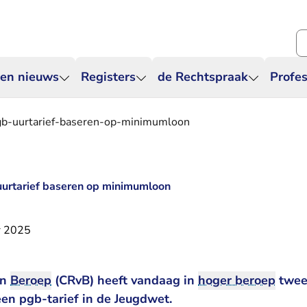
Zo
 en nieuws
Registers
de Rechtspraak
Profes
-uurtarief-baseren-op-minimumloon
urtarief baseren op minimumloon
r 2025
an
Beroep
(CRvB) heeft vandaag in
hoger beroep
twee
een pgb-tarief in de Jeugdwet.