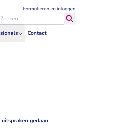
- U verlaat Rechtspraak.nl
Formulieren en inloggen
eken binnen de Rechtspraak
Zoeken
sionals
Contact
 uitspraken gedaan