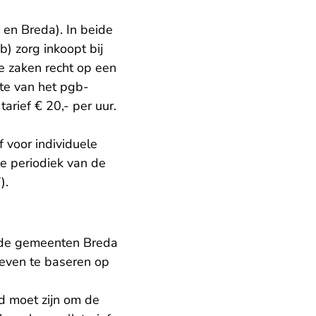
en Breda). In beide
 zorg inkoopt bij
e zaken recht op een
te van het pgb-
rief € 20,- per uur.
 voor individuele
te periodiek van de
).
t de gemeenten Breda
oeven te baseren op
d moet zijn om de