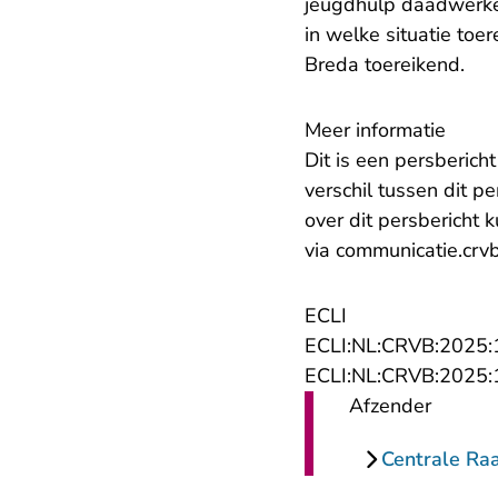
jeugdhulp daadwerkel
in welke situatie to
Breda toereikend.
Meer informatie
Dit is een persberich
verschil tussen dit p
over dit persbericht
via
communicatie.crv
ECLI
ECLI:NL:CRVB:2025
ECLI:NL:CRVB:2025
Afzender
Centrale Ra