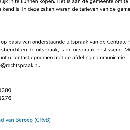
ijk in te kunnen kopen. Het is aan de gemeente om te 
ereikend is. In deze zaken waren de tarieven van de gem
t op basis van onderstaande uitspraak van de Centrale 
ersbericht en de uitspraak, is de uitspraak beslissend. 
 kunt u contact opnemen met de afdeling communicatie
- U verlaat Rechtspraak.nl
b@rechtspraak.nl
.
- U verlaat Rechtspraak.nl
:1380
- U verlaat Rechtspraak.nl
:1276
ad van Beroep (CRvB)