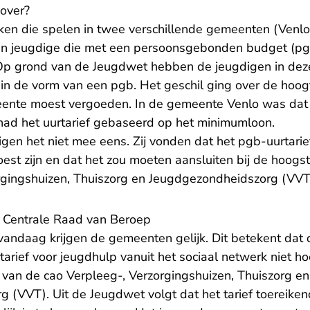
over?
en die spelen in twee verschillende gemeenten (Venlo 
n jeugdige die met een persoonsgebonden budget (pgb)
 Op grond van de Jeugdwet hebben de jeugdigen in dez
in de vorm van een pgb. Het geschil ging over de hoog
eente moest vergoeden. In de gemeente Venlo was dat ta
ad het uurtarief gebaseerd op het minimumloon.
en het niet mee eens. Zij vonden dat het pgb-uurtarief
est zijn en dat het zou moeten aansluiten bij de hoogs
rgingshuizen, Thuiszorg en Jeugdgezondheidszorg (VVT
e Centrale Raad van Beroep
 vandaag krijgen de gemeenten gelijk. Dit betekent da
arief voor jeugdhulp vanuit het sociaal netwerk niet h
 van de cao Verpleeg-, Verzorgingshuizen, Thuiszorg en
 (VVT). Uit de Jeugdwet volgt dat het tarief toereiken