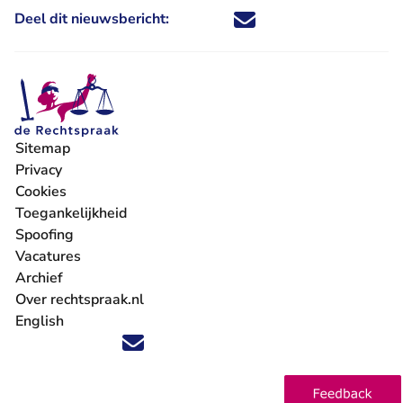
Deel dit nieuwsbericht:
Deel dit nieuwsbericht via X - U 
Deel dit nieuwsbericht via Fa
Deel dit nieuwsbericht via
Deel dit nieuwsbericht
Sitemap
Privacy
Cookies
Toegankelijkheid
Spoofing
Vacatures
- U verlaat Rechtspraak.nl
Archief
Over rechtspraak.nl
English
Volg ons op X (Twitter) - U verlaat Rechtspraak.nl
Volg ons op Facebook - U verlaat Rechtspraak.nl
Volg ons op Instagram - U verlaat Rechtspraak.nl
Volg ons op Youtube - U verlaat Rechtspraak.nl
Volg ons op LinkedIn - U verlaat Rechtspraak.n
'Blijf op de hoogte' nieuwsbrief - U verlaat