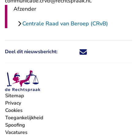
- U verlaat Rechts
communicatie.crvb@rechtspraak.nl
.
Afzender
Centrale Raad van Beroep (CRvB)
Deel dit nieuwsbericht:
Deel dit nieuwsbericht via X - U 
Deel dit nieuwsbericht via Fa
Deel dit nieuwsbericht via
Deel dit nieuwsbericht
Sitemap
Privacy
Cookies
Toegankelijkheid
Spoofing
Vacatures
- U verlaat Rechtspraak.nl