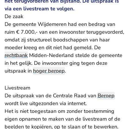
het terugvorderen van bijstand. De uitspraak is
via een livestream te volgen.
De zaak
De gemeente Wijdemeren had een bedrag van
ruim € 7.000,- van een inwoonster teruggevorderd,
omdat zij structureel boodschappen van haar
moeder kreeg en dit niet had gemeld. De
rechtbank
Midden-Nederland stelde de gemeente
in het gelijk. De inwoonster ging tegen
deze
- U verlaat Rechtspraak.nl
uitspraak
in
hoger beroep
.
Livestream
De uitspraak van de Centrale Raad van
Beroep
wordt live uitgezonden via internet.
Het is niet toegestaan om zonder toestemming
eigen opnamen te maken van de livestream of de
beelden te kopiëren, op te slaan of te bewerken.