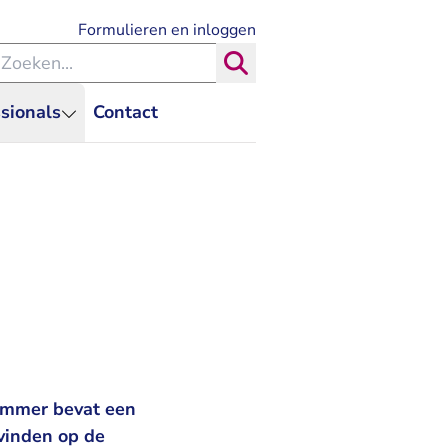
- U verlaat Rechtspraak.nl
Formulieren en inloggen
eken binnen de Rechtspraak
Zoeken
sionals
Contact
nummer bevat een
 vinden op de