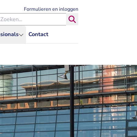
- U verlaat Rechtspraak.nl
Formulieren en inloggen
eken binnen de Rechtspraak
Zoeken
sionals
Contact