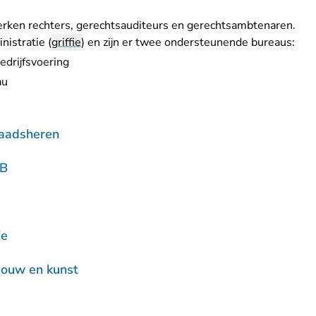
rken rechters, gerechtsauditeurs en gerechtsambtenaren.
nistratie (
griffie
) en zijn er twee ondersteunende bureaus:
drijfsvoering
au
raadsheren
vB
ie
bouw en kunst