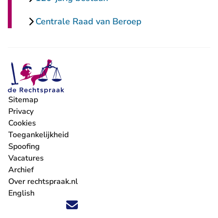
Centrale Raad van Beroep
Sitemap
Privacy
Cookies
Toegankelijkheid
Spoofing
Vacatures
- U verlaat Rechtspraak.nl
Archief
Over rechtspraak.nl
English
Volg ons op X (Twitter) - U verlaat Rechtspraak.nl
Volg ons op Facebook - U verlaat Rechtspraak.nl
Volg ons op Instagram - U verlaat Rechtspraak.nl
Volg ons op Youtube - U verlaat Rechtspraak.nl
Volg ons op LinkedIn - U verlaat Rechtspraak.n
'Blijf op de hoogte' nieuwsbrief - U verlaat