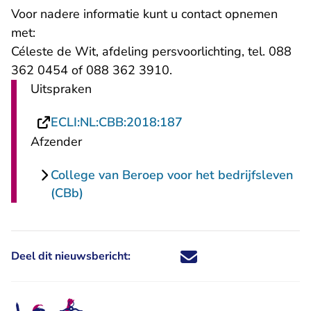
Voor nadere informatie kunt u contact opnemen
met:
Céleste de Wit, afdeling persvoorlichting, tel. 088
362 0454 of 088 362 3910.
Uitspraken
- U verlaat Rechtspraa
ECLI:NL:CBB:2018:187
Afzender
College van Beroep voor het bedrijfsleven
(CBb)
Deel dit nieuwsbericht:
Deel dit nieuwsbericht via X - U 
Deel dit nieuwsbericht via Fa
Deel dit nieuwsbericht via
Deel dit nieuwsbericht