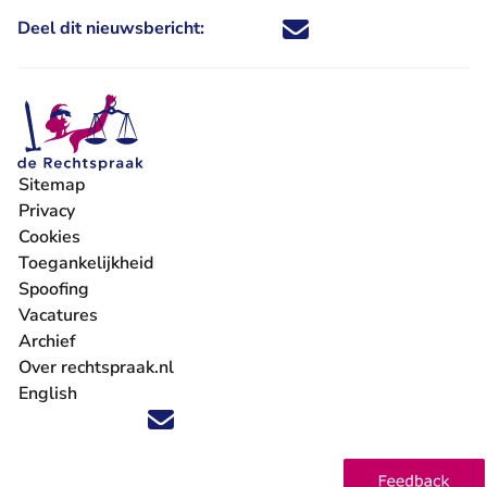
Deel dit nieuwsbericht:
Deel dit nieuwsbericht via X - U 
Deel dit nieuwsbericht via Fa
Deel dit nieuwsbericht via
Deel dit nieuwsbericht
Sitemap
Privacy
Cookies
Toegankelijkheid
Spoofing
Vacatures
- U verlaat Rechtspraak.nl
Archief
Over rechtspraak.nl
English
Volg ons op X (Twitter) - U verlaat Rechtspraak.nl
Volg ons op Facebook - U verlaat Rechtspraak.nl
Volg ons op Instagram - U verlaat Rechtspraak.nl
Volg ons op Youtube - U verlaat Rechtspraak.nl
Volg ons op LinkedIn - U verlaat Rechtspraak.n
'Blijf op de hoogte' nieuwsbrief - U verlaat