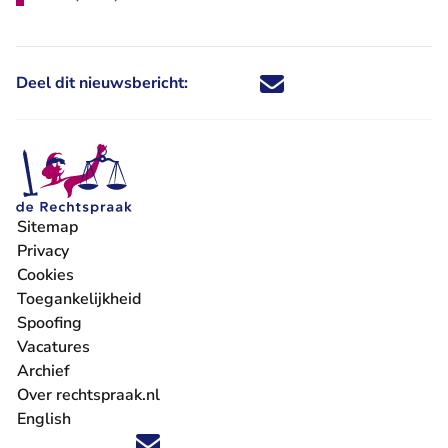
Deel dit nieuwsbericht:
Deel dit nieuwsbericht via X - U 
Deel dit nieuwsbericht via Fa
Deel dit nieuwsbericht via
Deel dit nieuwsbericht
Sitemap
Privacy
Cookies
Toegankelijkheid
Spoofing
Vacatures
- U verlaat Rechtspraak.nl
Archief
Over rechtspraak.nl
English
Volg ons op X (Twitter) - U verlaat Rechtspraak.nl
Volg ons op Facebook - U verlaat Rechtspraak.nl
Volg ons op Instagram - U verlaat Rechtspraak.nl
Volg ons op Youtube - U verlaat Rechtspraak.nl
Volg ons op LinkedIn - U verlaat Rechtspraak.n
'Blijf op de hoogte' nieuwsbrief - U verlaat