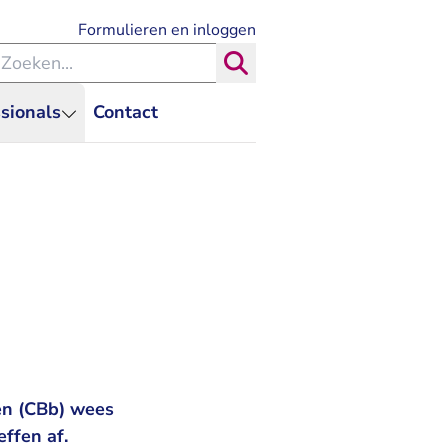
- U verlaat Rechtspraak.nl
Formulieren en inloggen
eken binnen de Rechtspraak
Zoeken
sionals
Contact
ven (CBb) wees
ffen af.