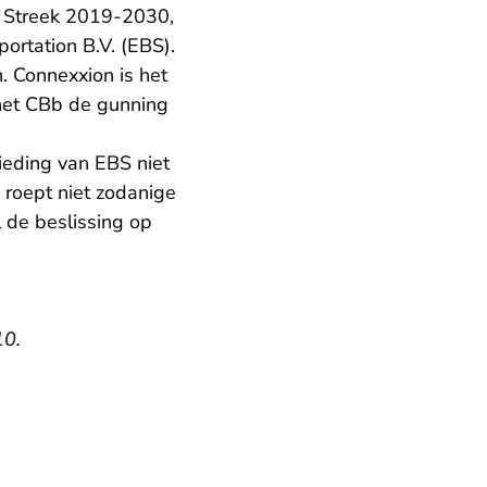
n Streek 2019-2030,
ortation B.V. (EBS).
 Connexxion is het
 het CBb de gunning
ieding van EBS niet
roept niet zodanige
l de beslissing op
10.