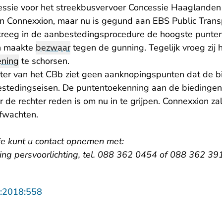
essie voor het streekbusvervoer Concessie Haaglande
n Connexxion, maar nu is gegund aan EBS Public Transp
reeg in de aanbestedingsprocedure de hoogste punten.
n maakte
bezwaar
tegen de gunning. Tegelijk vroeg zij
ening
te schorsen.
ter van het CBb ziet geen aanknopingspunten dat de b
stedingseisen. De puntentoekenning aan de biedingen 
r de rechter reden is om nu in te grijpen. Connexxion za
fwachten.
ie kunt u contact opnemen met:
ling persvoorlichting, tel. 088 362 0454 of 088 362 39
- U verlaat Rechtspraak.nl
:2018:558