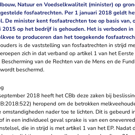
dbouw, Natuur en Voedselkwaliteit (minister) op gron
gestelde fosfaatrechten. Per 1 januari 2018 geldt he
l. De minister kent fosfaatrechten toe op basis van, 
i 2015 op het bedrijf is gehouden. Het is verboden in
lkvee te produceren dan het toegekende fosfaatrech
ders is de vaststelling van fosfaatrechten in strijd m
eroepen zich in dat verband op artikel 1 van het Eerste 
t Bescherming van de Rechten van de Mens en de Fund
t wordt beschermd.
ng
 september 2018 heeft het CBb deze zaken bij beslissi
BB:2018:522) heropend om de betrokken melkveehoude
e omstandigheden nader toe te lichten. Dit is gebeurd 
of in een individueel geval sprake is van een onevenred
stelsel, die in strijd is met artikel 1 van het EP. Nadat 