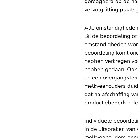
gereageerd op de na
vervolgzitting plaat
Alle omstandigheden 
Bij de beoordeling of
omstandigheden wo
beoordeling komt ond
hebben verkregen voor
hebben gedaan. Ook i
en een overgangsterm
melkveehouders duidel
dat na afschaffing v
productiebeperkende
Individuele beoorde
In de uitspraken van
melkveehouders beoor