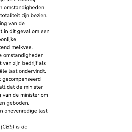
n en omstandigheden
taliteit zijn bezien.
ing van de
 in dit geval om een
onlijke
itend melkvee.
re omstandigheden
van zijn bedrijf als
ële last ondervindt.
rdt gecompenseerd
lt dat de minister
 van de minister om
en geboden.
n onevenredige last.
 (CBb) is de