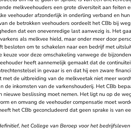
illende melkveehouders een grote diversiteit aan feite
ke veehouder afzonderlijk in onderling verband en hun to
van de betrokken veehouders oordeelt het CBb bij weg
gheden dat een onevenredige last aanwezig is. Het gaat
varkens als melkvee hield, maar onder meer door perso
 besloten om te schakelen naar een bedrijf met uitslu
de keuze voor deze omschakeling vanwege de bijzonde
veehouder heeft aannemelijk gemaakt dat de continuïteit 
trechtenstelsel in gevaar is en dat hij een zware financi
t met de uitbreiding van de melkveetak niet meer wo
n de inkomsten van de varkenshouderij. Het CBb bepaa
 nieuwe beslissing moet nemen. Het ligt nu op de weg
 vorm en omvang de veehouder compensatie moet word
 heeft het CBb geconcludeerd dat geen sprake is van ee
definitief, het College van Beroep voor het bedrijfsleven