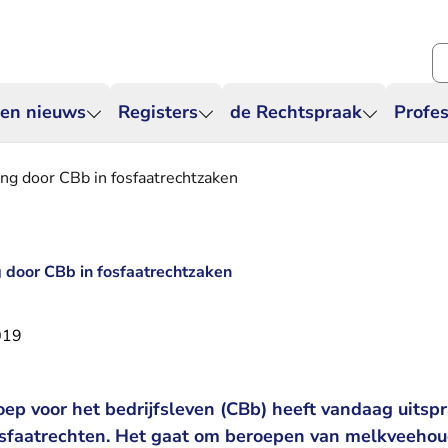
Zo
 en nieuws
Registers
de Rechtspraak
Profes
ing door CBb in fosfaatrechtzaken
g door CBb in fosfaatrechtzaken
019
oep voor het bedrijfsleven (CBb) heeft vandaag uitsp
osfaatrechten. Het gaat om beroepen van melkveehou