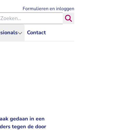
- U verlaat Rechtspraak.nl
Formulieren en inloggen
eken binnen de Rechtspraak
Zoeken
sionals
Contact
raak gedaan in een
ders tegen de door