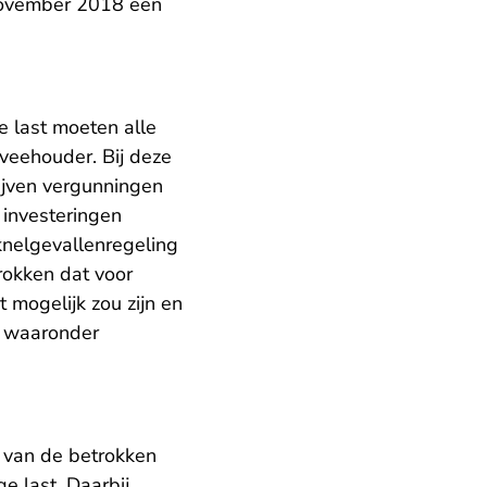
 november 2018 een
e last moeten alle
e veehouder. Bij deze
ijven vergunningen
 investeringen
knelgevallenregeling
rokken dat voor
 mogelijk zou zijn en
, waaronder
 van de betrokken
 last. Daarbij