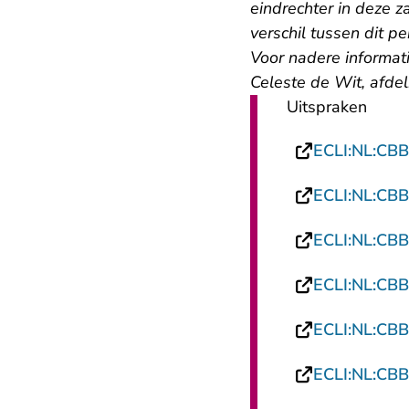
eindrechter in deze z
verschil tussen dit p
Voor nadere informat
Celeste de Wit, afde
Uitspraken
ECLI:NL:CBB
ECLI:NL:CBB
ECLI:NL:CBB
ECLI:NL:CBB
ECLI:NL:CBB
ECLI:NL:CBB