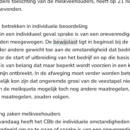
dere toelichting van de melkveehouders, heeft op 21
sgevonden.
betrekken in individuele beoordeling
 in een individueel geval sprake is van een onevenredig
rden meegewogen. De
bewijslast
ligt in beginsel bij d
er andere gewicht toe aan de omstandigheid dat bedr
 de start of uitbreiding van het bedrijf en op die basis
s van belang dat maar beperkt wordt voorzien in een 
ijn ontbreekt. In de afweging moet verder worden bet
ijk kon zijn dat ongeremde groei van de veestapel niet
an de melkquota mogelijk toch nog andere maatregelen
 maatregelen, zouden volgen.
ling zaken melkveehouders
 vandaag heeft het CBb de individuele omstandigheden
deeld om na te gaan of sprake is van een onevenredige