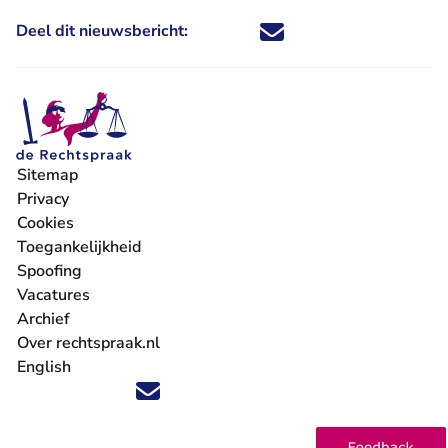
Deel dit nieuwsbericht:
Deel dit nieuwsbericht via X - U 
Deel dit nieuwsbericht via Fa
Deel dit nieuwsbericht via
Deel dit nieuwsbericht
Sitemap
Privacy
Cookies
Toegankelijkheid
Spoofing
Vacatures
- U verlaat Rechtspraak.nl
Archief
Over rechtspraak.nl
English
Volg ons op X (Twitter) - U verlaat Rechtspraak.nl
Volg ons op Facebook - U verlaat Rechtspraak.nl
Volg ons op Instagram - U verlaat Rechtspraak.nl
Volg ons op Youtube - U verlaat Rechtspraak.nl
Volg ons op LinkedIn - U verlaat Rechtspraak.n
'Blijf op de hoogte' nieuwsbrief - U verlaat