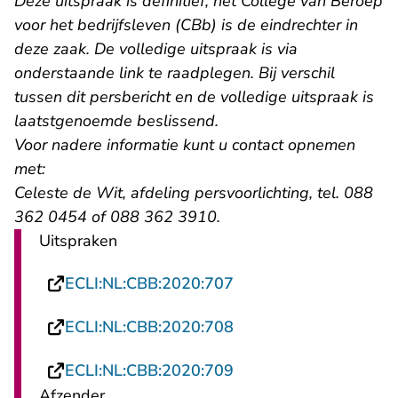
Deze uitspraak is definitief, het College van Beroep
voor het bedrijfsleven (CBb) is de eindrechter in
deze zaak. De volledige uitspraak is via
onderstaande link te raadplegen. Bij verschil
tussen dit persbericht en de volledige uitspraak is
laatstgenoemde beslissend.
Voor nadere informatie kunt u contact opnemen
met:
Celeste de Wit, afdeling persvoorlichting, tel. 088
362 0454 of 088 362 3910.
Uitspraken
- U verlaat Rechtspraa
ECLI:NL:CBB:2020:707
- U verlaat Rechtspraa
ECLI:NL:CBB:2020:708
- U verlaat Rechtspraa
ECLI:NL:CBB:2020:709
Afzender