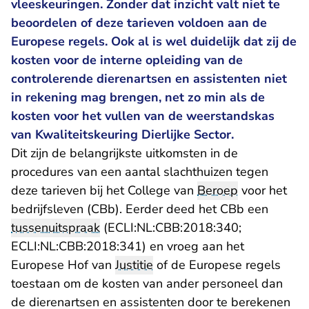
vleeskeuringen. Zonder dat inzicht valt niet te
beoordelen of deze tarieven voldoen aan de
Europese regels. Ook al is wel duidelijk dat zij de
kosten voor de interne opleiding van de
controlerende dierenartsen en assistenten niet
in rekening mag brengen, net zo min als de
kosten voor het vullen van de weerstandskas
van Kwaliteitskeuring Dierlijke Sector.
Dit zijn de belangrijkste uitkomsten in de
procedures van een aantal slachthuizen tegen
deze tarieven bij het College van
Beroep
voor het
bedrijfsleven (CBb). Eerder deed het CBb een
- U verlaat 
tussenuitspraak
(
ECLI:NL:CBB:2018:340
;
- U verlaat Rechtspraak.nl
ECLI:NL:CBB:2018:341
) en vroeg aan het
Europese Hof van
Justitie
of de Europese regels
toestaan om de kosten van ander personeel dan
de dierenartsen en assistenten door te berekenen