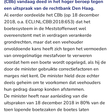
(CBb) vandaag deed in het hoger beroep tegen
een uitspraak van de rechtbank Den Haag.
Al eerder oordeelde het CBb (op 18 december
- U verlaat Rechtsp
2018, o.a.
ECLI:NL:CBB:2018:653
) dat het
boetesysteem in de Meststoffenwet wel
overeenstemt met in verdragen verankerde
grondrechten, maar dat een veehouder
onvoldoende kans heeft zich tegen het vermoeden
van onregelmatige mestafvoer te verweren
voordat hem een boete wordt opgelegd, als hij de
door de minister gebruikte correctiefactoren en
marges niet kent. De minister hield deze echter
deels geheim om te voorkomen dat veehouders
hun gedrag daarop konden afstemmen.
De minister heeft naar aanleiding van die
uitspraken van 18 december 2018 in 80% van de
toen lopende boetezaken de boetes laten