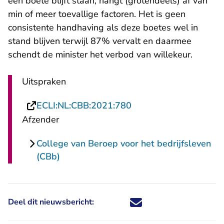
een boete blijft staan, hangt (grotendeels) af van
min of meer toevallige factoren. Het is geen
consistente handhaving als deze boetes wel in
stand blijven terwijl 87% vervalt en daarmee
schendt de minister het verbod van willekeur.
Uitspraken
- U verlaat Rechtspraa
ECLI:NL:CBB:2021:780
Afzender
College van Beroep voor het bedrijfsleven
(CBb)
Deel dit nieuwsbericht:
Deel dit nieuwsbericht via X - U 
Deel dit nieuwsbericht via Fa
Deel dit nieuwsbericht via
Deel dit nieuwsbericht