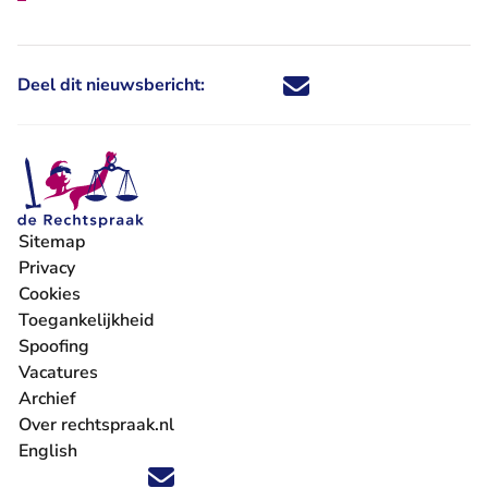
Deel dit nieuwsbericht:
Deel dit nieuwsbericht via X - U 
Deel dit nieuwsbericht via Fa
Deel dit nieuwsbericht via
Deel dit nieuwsbericht
Sitemap
Privacy
Cookies
Toegankelijkheid
Spoofing
Vacatures
- U verlaat Rechtspraak.nl
Archief
Over rechtspraak.nl
English
Volg ons op X (Twitter) - U verlaat Rechtspraak.nl
Volg ons op Facebook - U verlaat Rechtspraak.nl
Volg ons op Instagram - U verlaat Rechtspraak.nl
Volg ons op Youtube - U verlaat Rechtspraak.nl
Volg ons op LinkedIn - U verlaat Rechtspraak.n
'Blijf op de hoogte' nieuwsbrief - U verlaat