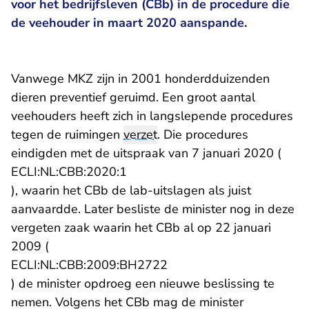
voor het bedrijfsleven (CBb) in de procedure die
de veehouder in maart 2020 aanspande.
Vanwege MKZ zijn in 2001 honderdduizenden
dieren preventief geruimd. Een groot aantal
veehouders heeft zich in langslepende procedures
tegen de ruimingen
verzet
. Die procedures
eindigden met de uitspraak van 7 januari 2020 (
- U verlaat Rechtspraak.nl
ECLI:NL:CBB:2020:1
), waarin het CBb de lab-uitslagen als juist
aanvaardde. Later besliste de minister nog in deze
vergeten zaak waarin het CBb al op 22 januari
2009 (
- U verlaat Rechtspraak.n
ECLI:NL:CBB:2009:BH2722
) de minister opdroeg een nieuwe beslissing te
nemen. Volgens het CBb mag de minister