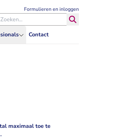
- U verlaat Rechtspraak.nl
Formulieren en inloggen
eken binnen de Rechtspraak
Zoeken
sionals
Contact
ntal maximaal toe te
.