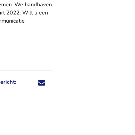
elnemen. We handhaven
rt 2022. Wilt u een
ommunicatie
ericht:
Deel dit nieuwsbericht via X - U verlaat Rechtspraa
Deel dit nieuwsbericht via Facebook - U verlaat
Deel dit nieuwsbericht via e-mail
Deel dit nieuwsbericht via LinkedIn - U v