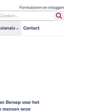
- U verlaat Rechtspraak.nl
Formulieren en inloggen
eken binnen de Rechtspraak
Zoeken
sionals
Contact
van Beroep voor het
ijk mensen onze