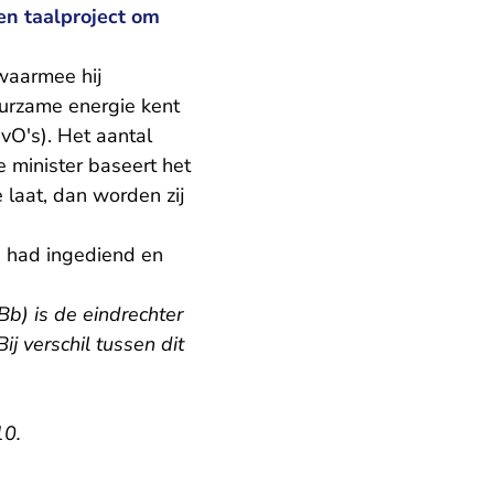
en taalproject om
waarmee hij
uurzame energie kent
vO's). Het aantal
 minister baseert het
 laat, dan worden zij
d had ingediend en
Bb) is de eindrechter
ij verschil tussen dit
10.