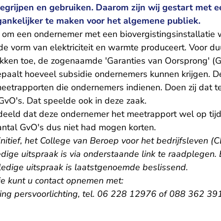
egrijpen en gebruiken. Daarom zijn wij gestart met e
gankelijker te maken voor het algemene publiek.
t om een ondernemer met een biovergistingsinstallatie 
de vorm van elektriciteit en warmte produceert. Voor d
ukken toe, de zogenaamde 'Garanties van Oorsprong' (G
aalt hoeveel subsidie ondernemers kunnen krijgen. De
eetrapporten die ondernemers indienen. Doen zij dat te
GvO's. Dat speelde ook in deze zaak.
eeld dat deze ondernemer het meetrapport wel op tij
aantal GvO's dus niet had mogen korten.
initief, het College van Beroep voor het bedrijfsleven (C
dige uitspraak is via onderstaande link te raadplegen. B
ledige uitspraak is laatstgenoemde beslissend.
ie kunt u contact opnemen met:
ling persvoorlichting, tel. 06 228 12976 of 088 362 39