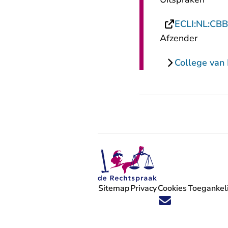
ECLI:NL:CBB
Afzender
College van 
Sitemap
Privacy
Cookies
Toegankeli
Volg ons op X (Twitter) - U verlaat
Volg ons op Facebook - U verlaa
Volg ons op Instagram - U ve
Volg ons op Youtube - U 
Volg ons op LinkedIn -
'Blijf op de hoogte