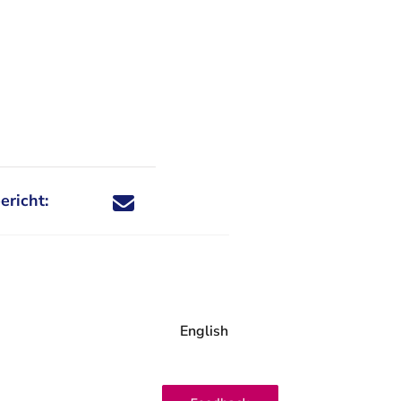
ericht:
Deel dit nieuwsbericht via X - U verlaat Rechtspraa
Deel dit nieuwsbericht via Facebook - U verlaat
Deel dit nieuwsbericht via e-mail
Deel dit nieuwsbericht via LinkedIn - U v
English