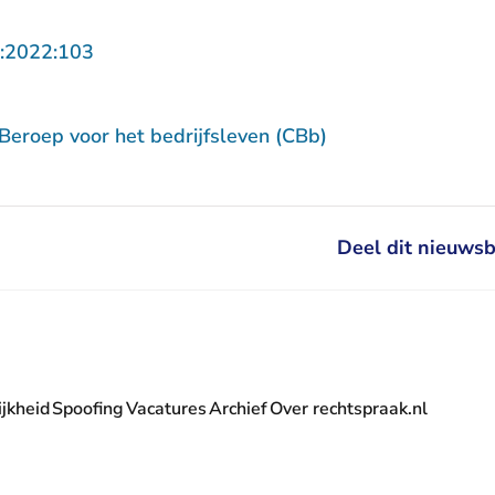
- U verlaat Rechtspraak.nl
:2022:103
Beroep voor het bedrijfsleven (CBb)
Deel dit nieuwsb
jkheid
Spoofing
Vacatures
Archief
Over rechtspraak.nl
- U verlaat Rechtspraak.nl
 Rechtspraak.nl
t Rechtspraak.nl
rlaat Rechtspraak.nl
verlaat Rechtspraak.nl
 U verlaat Rechtspraak.nl
' nieuwsbrief - U verlaat Rechtspraak.nl