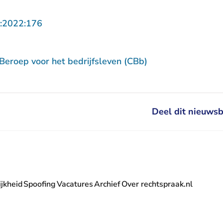
- U verlaat Rechtspraak.nl
:2022:176
Beroep voor het bedrijfsleven (CBb)
Deel dit nieuwsb
jkheid
Spoofing
Vacatures
Archief
Over rechtspraak.nl
- U verlaat Rechtspraak.nl
 Rechtspraak.nl
t Rechtspraak.nl
rlaat Rechtspraak.nl
verlaat Rechtspraak.nl
 U verlaat Rechtspraak.nl
' nieuwsbrief - U verlaat Rechtspraak.nl