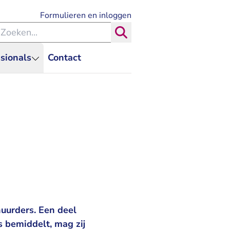
- U verlaat Rechtspraak.nl
Formulieren en inloggen
eken binnen de Rechtspraak
Zoeken
sionals
Contact
huurders. Een deel
s bemiddelt, mag zij