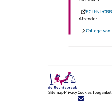
ECLI:NL:CBB
Afzender
College van 
Sitemap
Privacy
Cookies
Toegankeli
Volg ons op X (Twitter) - U verlaat
Volg ons op Facebook - U verlaa
Volg ons op Instagram - U ve
Volg ons op Youtube - U 
Volg ons op LinkedIn -
'Blijf op de hoogte