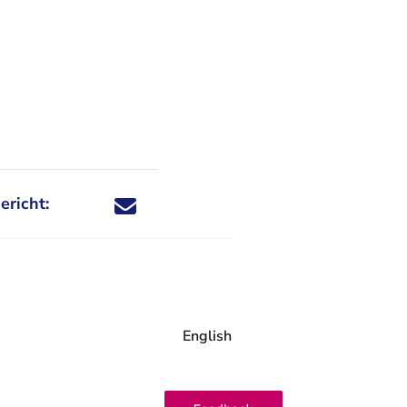
ericht:
Deel dit nieuwsbericht via X - U verlaat Rechtspraa
Deel dit nieuwsbericht via Facebook - U verlaat
Deel dit nieuwsbericht via e-mail
Deel dit nieuwsbericht via LinkedIn - U v
English