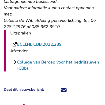
laatstgenoemde beslissend.
Voor nadere informatie kunt u contact opnemen
met:
Celeste de Wit, afdeling persvoorlichting, tel. 06
228 12976 of 088 362 3910.
Uitspraken
- U verlaat Rechtspraa
ECLI:NL:CBB:2022:289
Afzender
College van Beroep voor het bedrijfsleven
(CBb)
Deel dit nieuwsbericht:
Deel dit nieuwsbericht via X - U 
Deel dit nieuwsbericht via Fa
Deel dit nieuwsbericht via
Deel dit nieuwsbericht