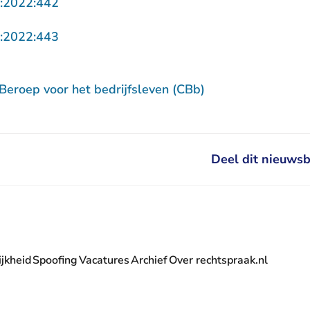
- U verlaat Rechtspraak.nl
:2022:442
- U verlaat Rechtspraak.nl
:2022:443
Beroep voor het bedrijfsleven (CBb)
Deel dit nieuwsb
jkheid
Spoofing
Vacatures
Archief
Over rechtspraak.nl
- U verlaat Rechtspraak.nl
 Rechtspraak.nl
t Rechtspraak.nl
rlaat Rechtspraak.nl
verlaat Rechtspraak.nl
 U verlaat Rechtspraak.nl
' nieuwsbrief - U verlaat Rechtspraak.nl