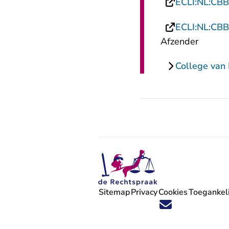
ECLI:NL:CBB
ECLI:NL:CBB
Afzender
College van 
Sitemap
Privacy
Cookies
Toegankeli
Volg ons op X (Twitter) - U verlaat
Volg ons op Facebook - U verlaa
Volg ons op Instagram - U ve
Volg ons op Youtube - U 
Volg ons op LinkedIn -
'Blijf op de hoogte