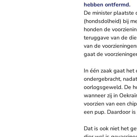
hebben ontfermd.
De minister plaatste
(hondsdolheid) bij m
honden de voorzienin
teruggave van de die
van de voorzieningen
gaat de voorzieninge
In één zaak gaat het 
ondergebracht, nadat 
oorlogsgeweld. De hon
wanneer zij in Oekraï
voorzien van een ch
een pup. Daardoor is 
Dat is ook niet het g
dier wel is gevaccin