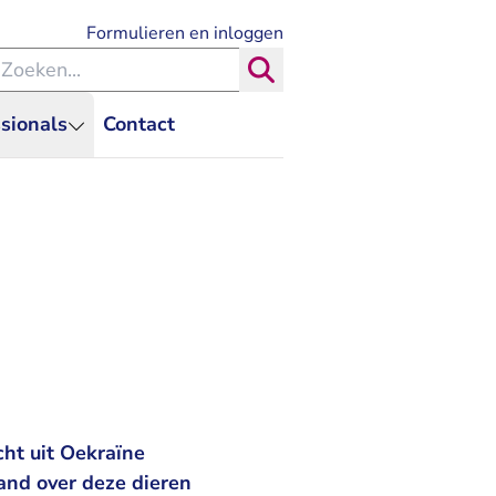
- U verlaat Rechtspraak.nl
Formulieren en inloggen
eken binnen de Rechtspraak
Zoeken
sionals
Contact
cht uit Oekraïne
and over deze dieren