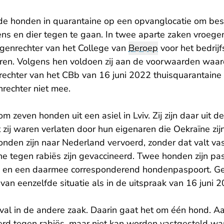
 de honden in quarantaine op een opvanglocatie om bes
ens en dier tegen te gaan. In twee aparte zaken vroeg
genrechter van het College van
Beroep
voor het bedrij
ren. Volgens hen voldoen zij aan de voorwaarden waar
rechter van het CBb van 16 juni 2022 thuisquarantaine 
nrechter niet mee.
om zeven honden uit een asiel in Lviv. Zij zijn daar uit 
zij waren verlaten door hun eigenaren die Oekraïne zijn
den zijn naar Nederland vervoerd, zonder dat valt vast
ne tegen rabiës zijn gevaccineerd. Twee honden zijn pa
ip en een daarmee corresponderend hondenpaspoort. G
van eenzelfde situatie als in de uitspraak van 16 juni 
eval in de andere zaak. Daarin gaat het om één hond. Aa
eerd tegen rabiës, maar niet kan worden vastgesteld wa