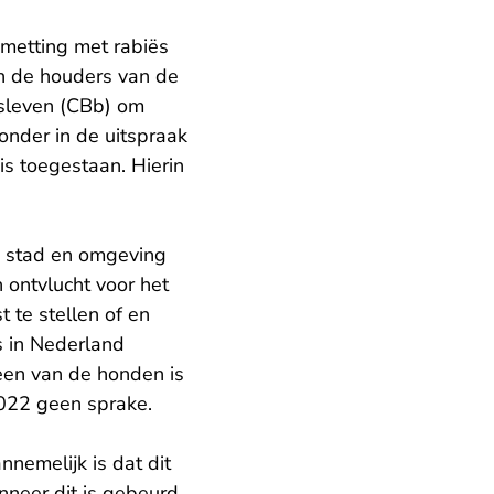
metting met rabiës
en de houders van de
fsleven (CBb) om
- U verlaat Rechtspraak.nl
onder in de
uitspraak
is toegestaan. Hierin
de stad en omgeving
 ontvlucht voor het
 te stellen of en
s in Nederland
een van de honden is
2022 geen sprake.
nnemelijk is dat dit
nneer dit is gebeurd.