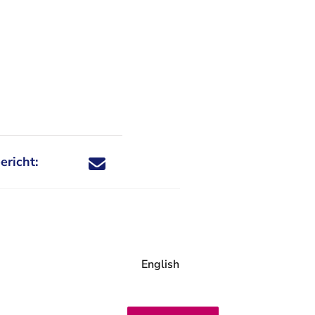
ericht:
Deel dit nieuwsbericht via X - U verlaat Rechtspraa
Deel dit nieuwsbericht via Facebook - U verlaat
Deel dit nieuwsbericht via e-mail
Deel dit nieuwsbericht via LinkedIn - U v
English