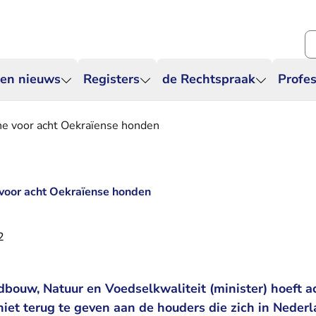
Zo
 en nieuws
Registers
de Rechtspraak
Profes
ne voor acht Oekraïense honden
 voor acht Oekraïense honden
2
bouw, Natuur en Voedselkwaliteit (minister) hoeft a
iet terug te geven aan de houders die zich in Nederl