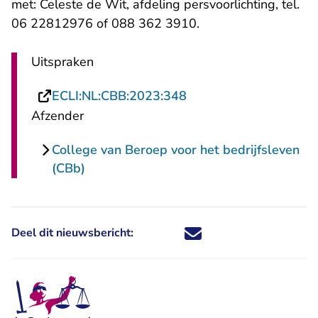
met: Celeste de Wit, afdeling persvoorlichting, tel.
06 22812976 of 088 362 3910.
Uitspraken
- U verlaat Rechtspraa
ECLI:NL:CBB:2023:348
Afzender
College van Beroep voor het bedrijfsleven
(CBb)
Deel dit nieuwsbericht:
Deel dit nieuwsbericht via X - U 
Deel dit nieuwsbericht via Fa
Deel dit nieuwsbericht via
Deel dit nieuwsbericht