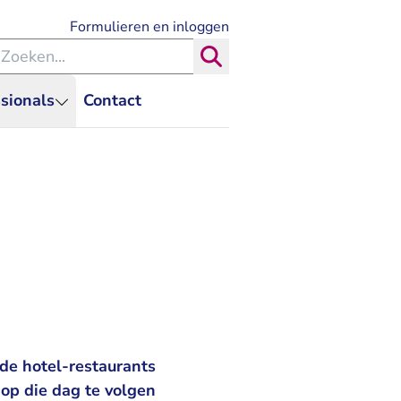
- U verlaat Rechtspraak.nl
Formulieren en inloggen
eken binnen de Rechtspraak
Zoeken
sionals
Contact
 de hotel-restaurants
op die dag te volgen