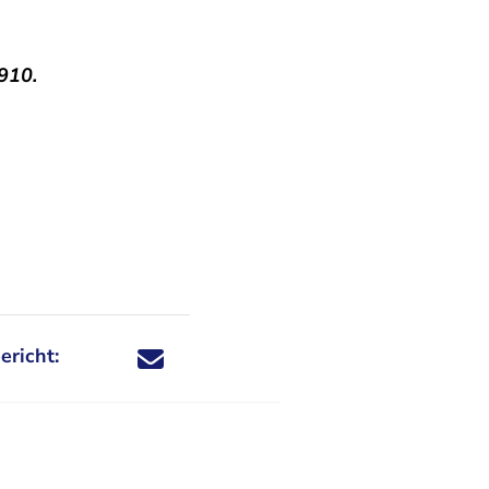
910.
ericht:
Deel dit nieuwsbericht via X - U verlaat Rechtspraa
Deel dit nieuwsbericht via Facebook - U verlaat
Deel dit nieuwsbericht via e-mail
Deel dit nieuwsbericht via LinkedIn - U v