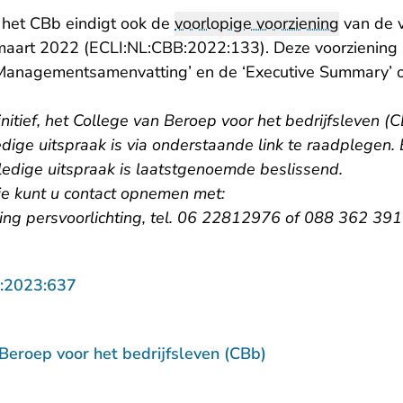
 het CBb eindigt ook de
voorlopige voorziening
van de v
- U verlaat Rechtsp
maart 2022 (
ECLI:NL:CBB:2022:133
). Deze voorziening
 ‘Managementsamenvatting’ en de ‘Executive Summary’
initief, het College van Beroep voor het bedrijfsleven (C
dige uitspraak is via onderstaande link te raadplegen. B
ledige uitspraak is laatstgenoemde beslissend.
ie kunt u contact opnemen met:
ling persvoorlichting, tel. 06 22812976 of 088 362 391
- U verlaat Rechtspraak.nl
:2023:637
Beroep voor het bedrijfsleven (CBb)