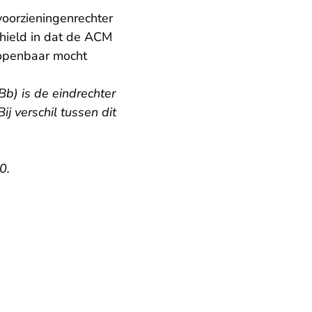
oorzieningenrechter
raak.nl
 hield in dat de ACM
 openbaar mocht
Bb) is de eindrechter
ij verschil tussen dit
0.