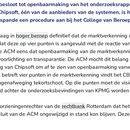
besloot tot openbaarmaking van het onderzoeksrapp
hipsoft, één van de aanbieders van de systemen, is 
pande een procedure aan bij het College van Beroep
daag in
hoger beroep
definitief dat de marktverkennin
t deze op vier punten is aangevuld met de reactie van
e ACM eens dat openbaarmaking van de marktverkennin
voorlichting en transparantie. De ACM mocht dit belang
g van Chipsoft om af te zien van openbaarmaking van
 betreft vier punten in de marktverkenning vindt het C
enafweging tekortschoot. Op die punten moet de visie
ld achter de onderzoeksbevindingen van KPMG worde
oorzieningenrechter van de
rechtbank
Rotterdam dat het
it van de ACM ongewijzigd in stand kon blijven. Deze 