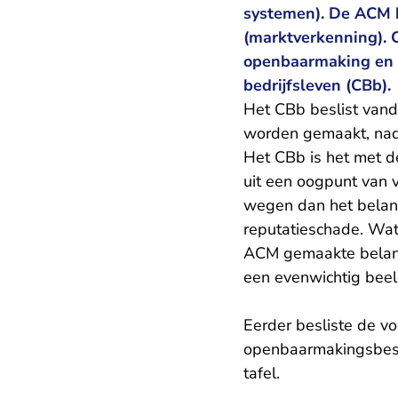
systemen). De ACM 
(marktverkenning). C
openbaarmaking en s
bedrijfsleven (CBb).
Het CBb beslist van
worden gemaakt, nada
Het CBb is het met d
uit een oogpunt van 
wegen dan het belan
reputatieschade. Wat
ACM gemaakte belang
een evenwichtig bee
Eerder besliste de v
openbaarmakingsbeslu
tafel.