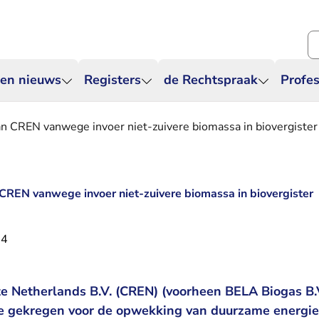
Zo
 en nieuws
Registers
de Rechtspraak
Profes
an CREN vanwege invoer niet-zuivere biomassa in biovergister
 CREN vanwege invoer niet-zuivere biomassa in biovergister
24
te Netherlands B.V. (CREN) (voorheen BELA Biogas B.V
ie gekregen voor de opwekking van duurzame energie