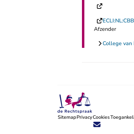
- U verlaat 
ECLI:NL:CBB
Afzender
College van 
Sitemap
Privacy
Cookies
Toegankeli
Volg ons op X (Twitter) - U verlaat
Volg ons op Facebook - U verlaa
Volg ons op Instagram - U ve
Volg ons op Youtube - U 
Volg ons op LinkedIn -
'Blijf op de hoogte