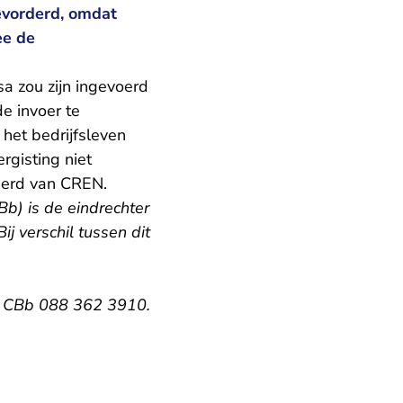
evorderd, omdat
ee de
a zou zijn ingevoerd
de invoer te
 het bedrijfsleven
rgisting niet
rderd van CREN.
Bb) is de eindrechter
ij verschil tussen dit
ie CBb 088 362 3910.