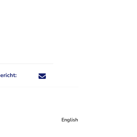
ericht:
Deel dit nieuwsbericht via X - U verlaat Rechtspraa
Deel dit nieuwsbericht via Facebook - U verlaat
Deel dit nieuwsbericht via e-mail
Deel dit nieuwsbericht via LinkedIn - U v
English