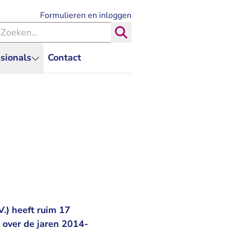
- U verlaat Rechtspraak.nl
Formulieren en inloggen
eken binnen de Rechtspraak
Zoeken
sionals
Contact
.) heeft ruim 17
 over de jaren 2014-