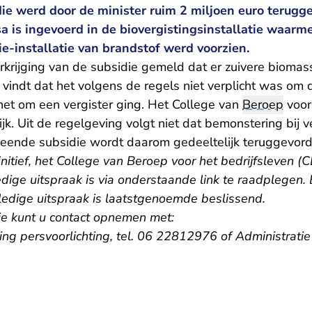
die werd door de minister ruim 2 miljoen euro terugg
a is ingevoerd in de biovergistingsinstallatie waarm
tie-installatie van brandstof werd voorzien.
krijging van de subsidie gemeld dat er zuivere biomass
 vindt dat het volgens de regels niet verplicht was om 
t om een vergister ging. Het College van
Beroep
voor
k. Uit de regelgeving volgt niet dat bemonstering bij ve
verleende subsidie wordt daarom gedeeltelijk teruggevo
initief, het College van Beroep voor het bedrijfsleven (C
dige uitspraak is via onderstaande link te raadplegen. B
ledige uitspraak is laatstgenoemde beslissend.
ie kunt u contact opnemen met:
ling persvoorlichting, tel. 06 22812976 of Administrat