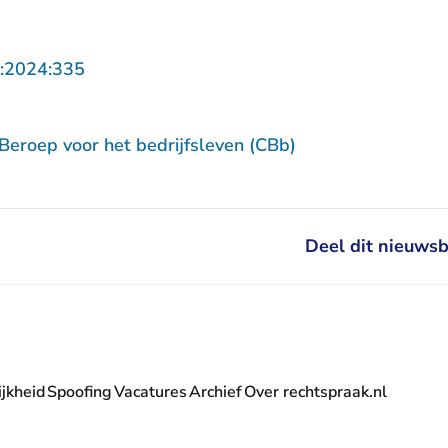
Rechtspraak.nl
- U verlaat Rechtspraak.nl
:2024:335
Beroep voor het bedrijfsleven (CBb)
Deel dit nieuwsb
jkheid
Spoofing
Vacatures
Archief
Over rechtspraak.nl
- U verlaat Rechtspraak.nl
 Rechtspraak.nl
t Rechtspraak.nl
rlaat Rechtspraak.nl
verlaat Rechtspraak.nl
 U verlaat Rechtspraak.nl
' nieuwsbrief - U verlaat Rechtspraak.nl