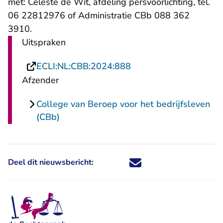
met: Celeste de Wit, afdeling persvoorlichting, tel.
06 22812976 of Administratie CBb 088 362
3910.
Uitspraken
- U verlaat Rechtspraa
ECLI:NL:CBB:2024:888
Afzender
College van Beroep voor het bedrijfsleven
(CBb)
Deel dit nieuwsbericht:
Deel dit nieuwsbericht via X - U 
Deel dit nieuwsbericht via Fa
Deel dit nieuwsbericht via
Deel dit nieuwsbericht