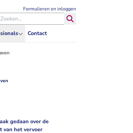
- U verlaat Rechtspraak.nl
Formulieren en inloggen
eken binnen de Rechtspraak
Zoeken
sionals
Contact
haven
aven
raak gedaan over de
t van het vervoer