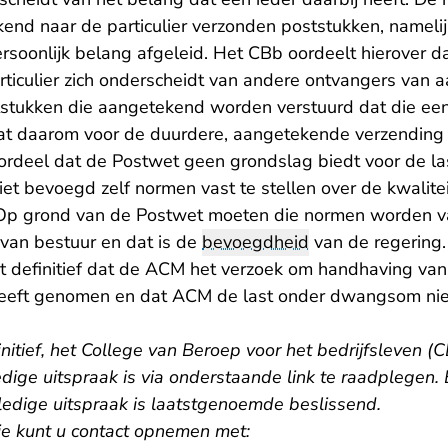
end naar de particulier verzonden poststukken, nameli
soonlijk belang afgeleid. Het CBb oordeelt hierover da
rticulier zich onderscheidt van andere ontvangers van 
tstukken die aangetekend worden verstuurd dat die een
t daarom voor de duurdere, aangetekende verzending
ordeel dat de Postwet geen grondslag biedt voor de l
et bevoegd zelf normen vast te stellen over de kwalite
Op grond van de Postwet moeten die normen worden v
van bestuur en dat is de
bevoegdheid
van de regering.
 definitief dat de ACM het verzoek om handhaving van d
 heeft genomen en dat ACM de last onder dwangsom ni
initief, het College van Beroep voor het bedrijfsleven (C
dige uitspraak is via onderstaande link te raadplegen. B
ledige uitspraak is laatstgenoemde beslissend.
ie kunt u contact opnemen met: