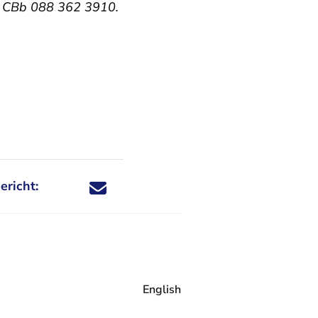
ie CBb 088 362 3910.
ericht:
Deel dit nieuwsbericht via X - U verlaat Rechtspraa
Deel dit nieuwsbericht via Facebook - U verlaat
Deel dit nieuwsbericht via e-mail
Deel dit nieuwsbericht via LinkedIn - U v
English