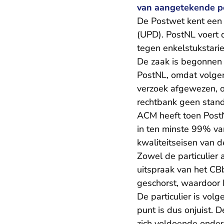
van aangetekende p
De Postwet kent een
(UPD). PostNL voert 
tegen enkelstukstarie
De zaak is begonnen 
PostNL, omdat volge
verzoek afgewezen, o
rechtbank geen stan
ACM heeft toen Post
in ten minste 99% va
kwaliteitseisen van 
Zowel de particulier
uitspraak van het CB
geschorst, waardoor 
De particulier is vo
punt is dus onjuist. D
zich voldoende onders