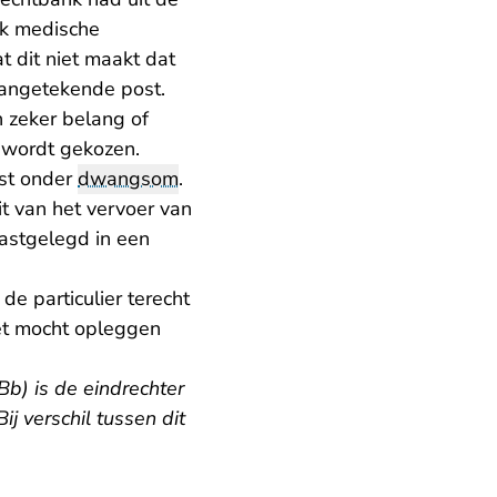
jk medische
t dit niet maakt dat
aangetekende post.
 zeker belang of
 wordt gekozen.
ast onder
dwangsom
.
it van het vervoer van
astgelegd in een
e particulier terecht
et mocht opleggen
Bb) is de eindrechter
ij verschil tussen dit