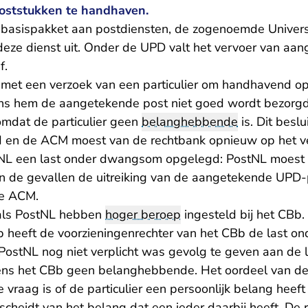
oststukken te handhaven.
 basispakket aan postdiensten, de zogenoemde Univers
deze dienst uit. Onder de UPD valt het vervoer van aa
f.
met een verzoek van een particulier om handhavend op
ns hem de aangetekende post niet goed wordt bezorgd
mdat de particulier geen
belanghebbende
is. Dit beslu
d en de ACM moest van de rechtbank opnieuw op het ve
NL een last onder dwangsom opgelegd: PostNL moest 
n de gevallen de uitreiking van de aangetekende UPD
de ACM.
 als PostNL hebben
hoger beroep
ingesteld bij het CBb.
b heeft de voorzieningenrechter van het CBb de last 
PostNL nog niet verplicht was gevolg te geven aan de l
lgens het CBb geen belanghebbende. Het oordeel van d
e vraag is of de particulier een persoonlijk belang heef
cheidt van het belang dat een ieder daarbij heeft. De 