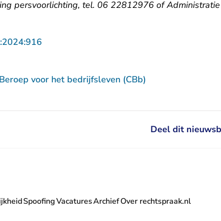
ling persvoorlichting, tel. 06 22812976 of Administrat
- U verlaat Rechtspraak.nl
:2024:916
Beroep voor het bedrijfsleven (CBb)
Deel dit nieuwsb
jkheid
Spoofing
Vacatures
Archief
Over rechtspraak.nl
- U verlaat Rechtspraak.nl
 Rechtspraak.nl
t Rechtspraak.nl
rlaat Rechtspraak.nl
verlaat Rechtspraak.nl
 U verlaat Rechtspraak.nl
' nieuwsbrief - U verlaat Rechtspraak.nl