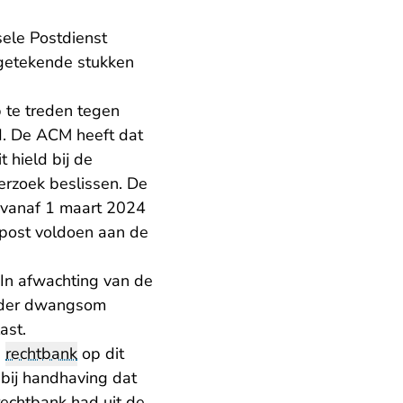
ele Postdienst
ngetekende stukken
 te treden tegen
. De ACM heeft dat
it hield bij de
rzoek beslissen. De
vanaf 1 maart 2024
-post voldoen aan de
 In afwachting van de
onder dwangsom
ast.
e
rechtbank
op dit
t bij handhaving dat
rechtbank had uit de