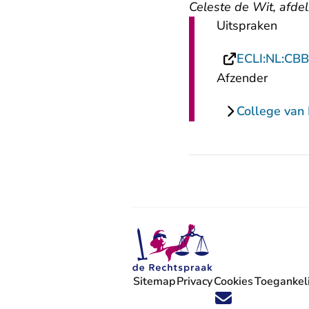
Celeste de Wit, afde
Uitspraken
ECLI:NL:CBB
Afzender
College van 
Sitemap
Privacy
Cookies
Toegankeli
Volg ons op X (Twitter) - U verlaat
Volg ons op Facebook - U verlaa
Volg ons op Instagram - U ve
Volg ons op Youtube - U 
Volg ons op LinkedIn -
'Blijf op de hoogte