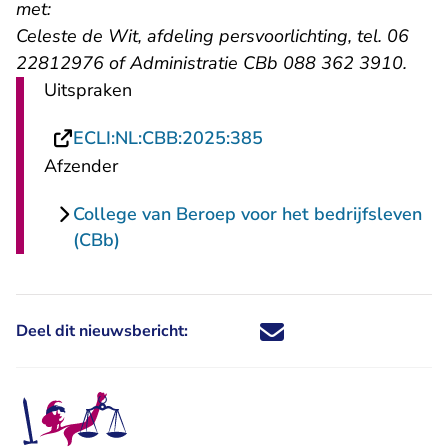
met:
Celeste de Wit, afdeling persvoorlichting, tel. 06
22812976 of Administratie CBb 088 362 3910.
Uitspraken
- U verlaat Rechtspraa
ECLI:NL:CBB:2025:385
Afzender
College van Beroep voor het bedrijfsleven
(CBb)
Deel dit nieuwsbericht:
Deel dit nieuwsbericht via X - U 
Deel dit nieuwsbericht via Fa
Deel dit nieuwsbericht via
Deel dit nieuwsbericht