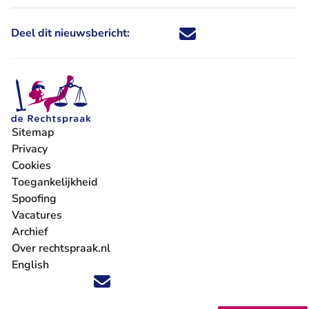
Deel dit nieuwsbericht:
Deel dit nieuwsbericht via X - U 
Deel dit nieuwsbericht via Fa
Deel dit nieuwsbericht via
Deel dit nieuwsbericht
Sitemap
Privacy
Cookies
Toegankelijkheid
Spoofing
Vacatures
- U verlaat Rechtspraak.nl
Archief
Over rechtspraak.nl
English
Volg ons op X (Twitter) - U verlaat Rechtspraak.nl
Volg ons op Facebook - U verlaat Rechtspraak.nl
Volg ons op Instagram - U verlaat Rechtspraak.nl
Volg ons op Youtube - U verlaat Rechtspraak.nl
Volg ons op LinkedIn - U verlaat Rechtspraak.n
'Blijf op de hoogte' nieuwsbrief - U verlaat