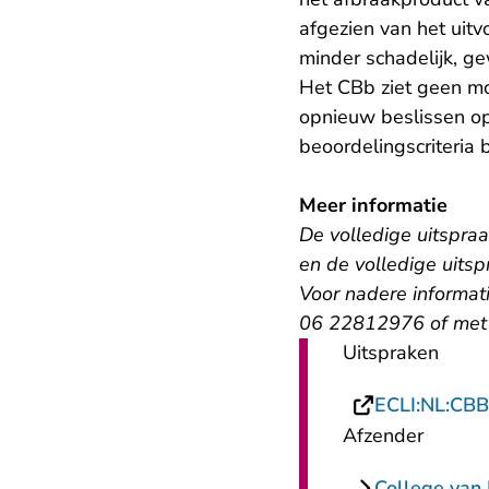
afgezien van het uit
minder schadelijk, 
Het CBb ziet geen mo
opnieuw beslissen op
beoordelingscriteria b
Meer informatie
De volledige uitspraa
en de volledige uits
Voor nadere informati
06 22812976 of met 
Uitspraken
ECLI:NL:CBB
Afzender
College van 