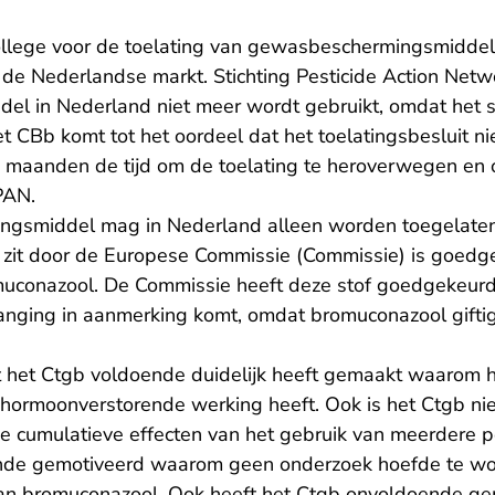
ollege voor de toelating van gewasbeschermingsmiddel
 de Nederlandse markt. Stichting Pesticide Action Net
del in Nederland niet meer wordt gebruikt, omdat het sc
et CBb komt tot het oordeel dat het toelatingsbesluit 
zes maanden de tijd om de toelating te heroverwegen en
PAN.
gsmiddel mag in Nederland alleen worden toegelate
el zit door de Europese Commissie (Commissie) is goe
muconazool. De Commissie heeft deze stof goedgekeur
vanging in aanmerking komt, omdat bromuconazool giftig
 het Ctgb voldoende duidelijk heeft gemaakt waarom h
ormoonverstorende werking heeft. Ook is het Ctgb niet
e cumulatieve effecten van het gebruik van meerdere p
nde gemotiveerd waarom geen onderzoek hoefde te w
van bromuconazool. Ook heeft het Ctgb onvoldoende g