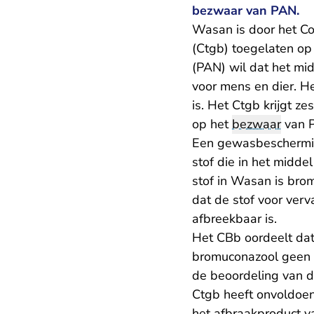
bezwaar van PAN.
Wasan is door het C
(Ctgb) toegelaten op
(PAN) wil dat het mid
voor mens en dier. H
is. Het Ctgb krijgt 
op het
bezwaar
van 
Een gewasbeschermin
stof die in het midd
stof in Wasan is bro
dat de stof voor ver
afbreekbaar is.
Het CBb oordeelt dat
bromuconazool geen h
de beoordeling van d
Ctgb heeft onvoldoe
het afbraakproduct 