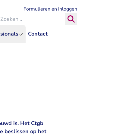
- U verlaat Rechtspraak.nl
Formulieren en inloggen
eken binnen de Rechtspraak
Zoeken
sionals
Contact
ouwd is. Het Ctgb
e beslissen op het