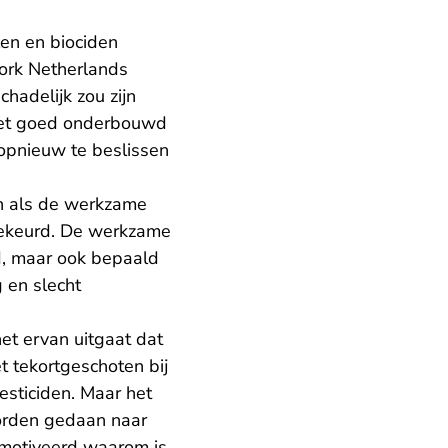
en en biociden
work Netherlands
hadelijk zou zijn
niet goed onderbouwd
 opnieuw te beslissen
n als de werkzame
dgekeurd. De werkzame
d, maar ook bepaald
 en slecht
et ervan uitgaat dat
 tekortgeschoten bij
esticiden. Maar het
orden gedaan naar
emotiveerd waarom is