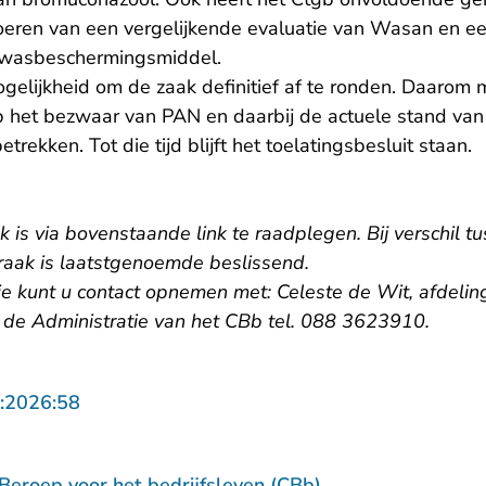
voeren van een vergelijkende evaluatie van Wasan en ee
gewasbeschermingsmiddel.
gelijkheid om de zaak definitief af te ronden. Daarom 
 het bezwaar van PAN en daarbij de actuele stand van 
etrekken. Tot die tijd blijft het toelatingsbesluit staan.
k is via bovenstaande link te raadplegen. Bij verschil tu
praak is laatstgenoemde beslissend.
e kunt u contact opnemen met: Celeste de Wit, afdeling 
de Administratie van het CBb tel. 088 3623910.
- U verlaat Rechtspraak.nl
:2026:58
Beroep voor het bedrijfsleven (CBb)