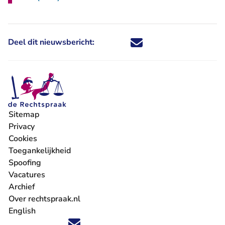
Deel dit nieuwsbericht:
Deel dit nieuwsbericht via X - U 
Deel dit nieuwsbericht via Fa
Deel dit nieuwsbericht via
Deel dit nieuwsbericht
Sitemap
Privacy
Cookies
Toegankelijkheid
Spoofing
Vacatures
- U verlaat Rechtspraak.nl
Archief
Over rechtspraak.nl
English
Volg ons op X (Twitter) - U verlaat Rechtspraak.nl
Volg ons op Facebook - U verlaat Rechtspraak.nl
Volg ons op Instagram - U verlaat Rechtspraak.nl
Volg ons op Youtube - U verlaat Rechtspraak.nl
Volg ons op LinkedIn - U verlaat Rechtspraak.n
'Blijf op de hoogte' nieuwsbrief - U verlaat