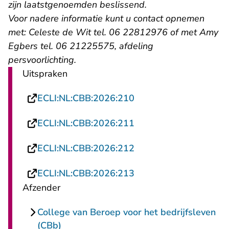
zijn laatstgenoemden beslissend.
Voor nadere informatie kunt u contact opnemen
met:
Celeste de Wit tel. 06 22812976 of met Amy
Egbers tel. 06 21225575, afdeling
persvoorlichting.
Uitspraken
- U verlaat Rechtspraa
ECLI:NL:CBB:2026:210
- U verlaat Rechtspraa
ECLI:NL:CBB:2026:211
- U verlaat Rechtspraa
ECLI:NL:CBB:2026:212
- U verlaat Rechtspraa
ECLI:NL:CBB:2026:213
Afzender
College van Beroep voor het bedrijfsleven
(CBb)