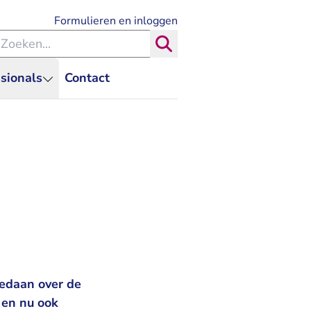
- U verlaat Rechtspraak.nl
Formulieren en inloggen
eken binnen de Rechtspraak
Zoeken
sionals
Contact
edaan over de
 en nu ook