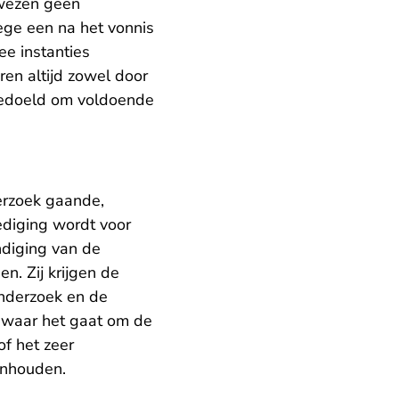
n wezen geen
ege een na het vonnis
ee instanties
en altijd zowel door
edoeld om voldoende
erzoek gaande,
ediging wordt voor
diging van de
n. Zij krijgen de
onderzoek en de
 waar het gaat om de
of het zeer
 inhouden.