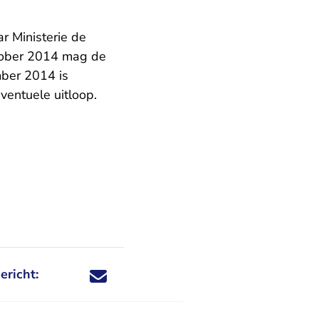
r Ministerie de
ktober 2014 mag de
mber 2014 is
ventuele uitloop.
ericht:
Deel dit nieuwsbericht via X - U verlaat Rechtspraa
Deel dit nieuwsbericht via Facebook - U verlaat
Deel dit nieuwsbericht via e-mail
Deel dit nieuwsbericht via LinkedIn - U v