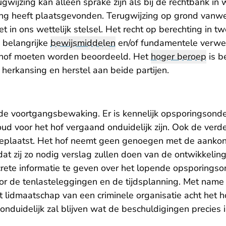
ugwijzing kan alleen sprake zijn als bij de rechtbank i
ng heeft plaatsgevonden. Terugwijzing op grond vanw
t in ons wettelijk stelsel. Het recht op berechting in tw
e belangrijke
bewijsmiddelen
en/of fundamentele verwer
t hof moeten worden beoordeeld. Het
hoger beroep
is b
 herkansing en herstel aan beide partijen.
 de voortgangsbewaking. Er is kennelijk opsporingsond
ud voor het hof vergaand onduidelijk zijn. Ook de verd
geplaatst. Het hof neemt geen genoegen met de aankon
t zij zo nodig verslag zullen doen van de ontwikkelinge
crete informatie te geven over het lopende opsporings
r de tenlasteleggingen en de tijdsplanning. Met name
 lidmaatschap van een criminele organisatie acht het h
onduidelijk zal blijven wat de beschuldigingen precies