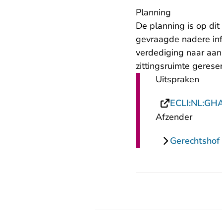
Planning
De planning is op di
gevraagde nadere inf
verdediging naar aan
zittingsruimte gerese
Uitspraken
ECLI:NL:GH
Afzender
Gerechtsho