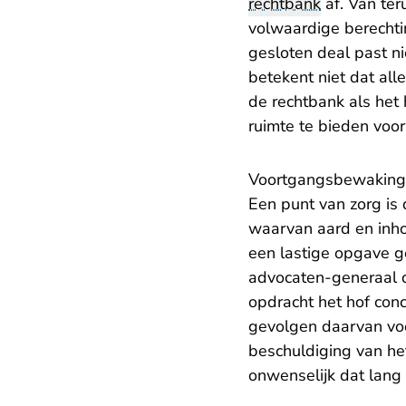
rechtbank
af. Van ter
volwaardige berechti
gesloten deal past nie
betekent niet dat all
de rechtbank als he
ruimte te bieden voor
Voortgangsbewaking
Een punt van zorg is
waarvan aard en inho
een lastige opgave 
advocaten-generaal da
opdracht het hof con
gevolgen daarvan voo
beschuldiging van het
onwenselijk dat lang 