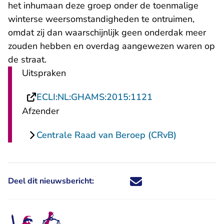
het inhumaan deze groep onder de toenmalige
winterse weersomstandigheden te ontruimen,
omdat zij dan waarschijnlijk geen onderdak meer
zouden hebben en overdag aangewezen waren op
de straat.
Uitspraken
- U verlaat Recht
ECLI:NL:GHAMS:2015:1121
Afzender
Centrale Raad van Beroep (CRvB)
Deel dit nieuwsbericht:
Deel dit nieuwsbericht via X - U 
Deel dit nieuwsbericht via Fa
Deel dit nieuwsbericht via
Deel dit nieuwsbericht