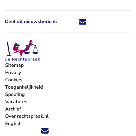
Deel dit nieuwsbericht:
Deel dit nieuwsbericht via X - U 
Deel dit nieuwsbericht via Fa
Deel dit nieuwsbericht via
Deel dit nieuwsbericht
Sitemap
Privacy
Cookies
Toegankelijkheid
Spoofing
Vacatures
- U verlaat Rechtspraak.nl
Archief
Over rechtspraak.nl
English
Volg ons op X (Twitter) - U verlaat Rechtspraak.nl
Volg ons op Facebook - U verlaat Rechtspraak.nl
Volg ons op Instagram - U verlaat Rechtspraak.nl
Volg ons op Youtube - U verlaat Rechtspraak.nl
Volg ons op LinkedIn - U verlaat Rechtspraak.n
'Blijf op de hoogte' nieuwsbrief - U verlaat