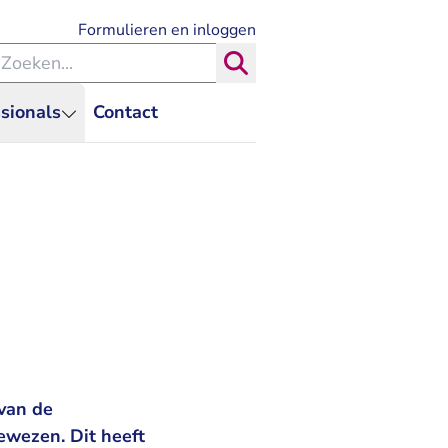
- U verlaat Rechtspraak.nl
Formulieren en inloggen
eken binnen de Rechtspraak
Zoeken
sionals
Contact
 van de
ewezen. Dit heeft