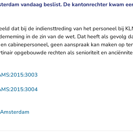
terdam vandaag beslist. De kantonrechter kwam eer
eeld dat bij de indiensttreding van het personeel bij 
erneming in de zin van de wet. Dat heeft als gevolg da
- en cabinepersoneel, geen aanspraak kan maken op ten 
tinair opgebouwde rechten als senioriteit en anciënnitei
- U verlaat Rechtspraak.nl
AMS:2015:3003
- U verlaat Rechtspraak.nl
AMS:2015:3004
f Amsterdam