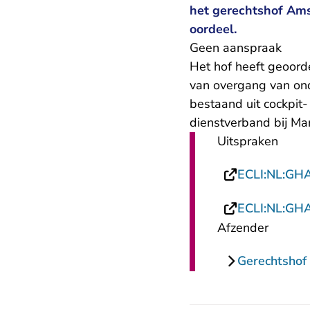
het gerechtshof Ams
oordeel.
Geen aanspraak
Het hof heeft geoord
van overgang van ond
bestaand uit cockpit
dienstverband bij Mar
Uitspraken
ECLI:NL:GH
ECLI:NL:GH
Afzender
Gerechtsho