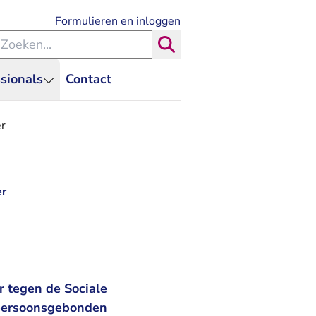
- U verlaat Rechtspraak.nl
Formulieren en inloggen
eken binnen de Rechtspraak
Zoeken
sionals
Contact
er
er
 tegen de Sociale
t persoonsgebonden