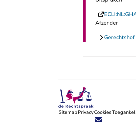
ECLI:NL:GH
Afzender
Gerechtsho
Sitemap
Privacy
Cookies
Toegankeli
Volg ons op X (Twitter) - U verlaat
Volg ons op Facebook - U verlaa
Volg ons op Instagram - U ve
Volg ons op Youtube - U 
Volg ons op LinkedIn -
'Blijf op de hoogte