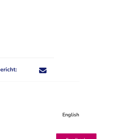
ericht:
Deel dit nieuwsbericht via X - U verlaat Rechtspraa
Deel dit nieuwsbericht via Facebook - U verlaat
Deel dit nieuwsbericht via e-mail
Deel dit nieuwsbericht via LinkedIn - U v
English