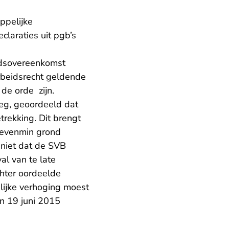
ppelijke
laraties uit pgb’s
idsovereenkomst
rbeidsrecht geldende
de orde zijn.
leg, geoordeeld dat
rekking. Dit brengt
e evenmin grond
 niet dat de SVB
al van te late
hter oordeelde
ijke verhoging moest
an 19 juni 2015