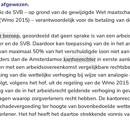
 afgewezen.
 is de SVB – op grond van de gewijzigde Wet maatscha
Wmo 2015) – verantwoordelijk voor de betaling van dec
r beroep
, geoordeeld dat geen sprake is van een arbe
er en de SVB. Daardoor kan toepassing van de in het a
 van maximaal 50% van het verschuldigde loon niet aan 
anders dan de Amsterdamse
kantonrechter
in eerste aan
en met een arbeidsovereenkomst vergelijkbare rechtsbet
ing van die wettelijke verhoging bij wijze van analogi
olgt, volgens het hof, uit de regeling van de Wmo 2015
ling van de in het arbeidsrecht geldende verhoging in gev
agen waarop zorgverleners recht hebben. De kantonrec
schadevergoeding ter hoogte van bovenbedoelde wettel
erlener. Het hof heeft het daartoe strekkende vonnis v