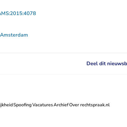
- U verlaat Rechtspraak.nl
AMS:2015:4078
f Amsterdam
Deel dit nieuwsb
jkheid
Spoofing
Vacatures
Archief
Over rechtspraak.nl
- U verlaat Rechtspraak.nl
 Rechtspraak.nl
t Rechtspraak.nl
rlaat Rechtspraak.nl
verlaat Rechtspraak.nl
 U verlaat Rechtspraak.nl
' nieuwsbrief - U verlaat Rechtspraak.nl