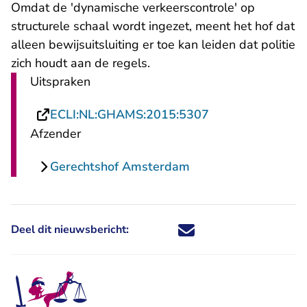
Omdat de 'dynamische verkeerscontrole' op
structurele schaal wordt ingezet, meent het hof dat
alleen bewijsuitsluiting er toe kan leiden dat politie
zich houdt aan de regels.
Uitspraken
- U verlaat Recht
ECLI:NL:GHAMS:2015:5307
Afzender
Gerechtshof Amsterdam
Deel dit nieuwsbericht:
Deel dit nieuwsbericht via X - U 
Deel dit nieuwsbericht via Fa
Deel dit nieuwsbericht via
Deel dit nieuwsbericht