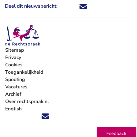
Deel dit nieuwsbericht:
Deel dit nieuwsbericht via X - U 
Deel dit nieuwsbericht via Fa
Deel dit nieuwsbericht via
Deel dit nieuwsbericht
Sitemap
Privacy
Cookies
Toegankelijkheid
Spoofing
Vacatures
- U verlaat Rechtspraak.nl
Archief
Over rechtspraak.nl
English
Volg ons op X (Twitter) - U verlaat Rechtspraak.nl
Volg ons op Facebook - U verlaat Rechtspraak.nl
Volg ons op Instagram - U verlaat Rechtspraak.nl
Volg ons op Youtube - U verlaat Rechtspraak.nl
Volg ons op LinkedIn - U verlaat Rechtspraak.n
'Blijf op de hoogte' nieuwsbrief - U verlaat