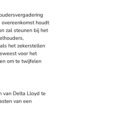
oudersvergadering
e overeenkomst houdt
n zal steunen bij het
elhouders,
ls het zekerstellen
geweest voor het
n om te twijfelen
n van Delta Lloyd te
lasten van een