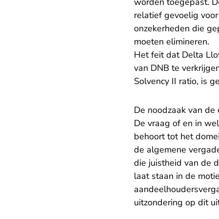
worden toegepast. De 
relatief gevoelig voo
onzekerheden die gep
moeten elimineren.
Het feit dat Delta L
van DNB te verkrijgen
Solvency II ratio, is 
De noodzaak van de 
De vraag of en in we
behoort tot het dome
de algemene vergader
die juistheid van de
laat staan in de mot
aandeelhoudersvergad
uitzondering op dit u