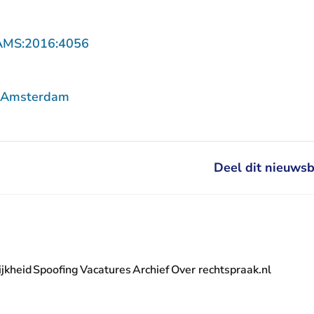
- U verlaat Rechtspraak.nl
AMS:2016:4056
f Amsterdam
Deel dit nieuwsb
jkheid
Spoofing
Vacatures
Archief
Over rechtspraak.nl
- U verlaat Rechtspraak.nl
 Rechtspraak.nl
t Rechtspraak.nl
rlaat Rechtspraak.nl
verlaat Rechtspraak.nl
 U verlaat Rechtspraak.nl
' nieuwsbrief - U verlaat Rechtspraak.nl