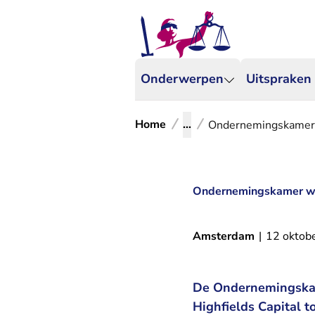
Onderwerpen
Uitspraken
Home
...
Ondernemingskamer wi
Ondernemingskamer wijs
Amsterdam
|
12 oktob
De Ondernemingskam
Highfields Capital 