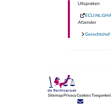
Uitspraken
ECLI:NL:GH
Afzender
Gerechtsho
Sitemap
Privacy
Cookies
Toegankeli
Volg ons op X (Twitter) - U verlaat
Volg ons op Facebook - U verlaa
Volg ons op Instagram - U ve
Volg ons op Youtube - U 
Volg ons op LinkedIn -
'Blijf op de hoogte