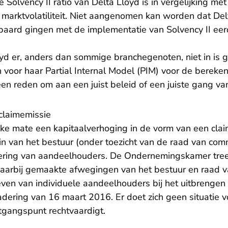
Solvency II ratio van Delta Lloyd is in vergelijking m
r marktvolatiliteit. Niet aangenomen kan worden dat De
aard gingen met de implementatie van Solvency II eer
loyd er, anders dan sommige branchegenoten, niet in is
 voor haar Partial Internal Model (PIM) voor de bereke
geen reden om aan een juist beleid of een juiste gang van
claimemissie
lke mate een kapitaalverhoging in de vorm van een cl
in van het bestuur (onder toezicht van de raad van com
ing van aandeelhouders. De Ondernemingskamer treedt
 daarbij gemaakte afwegingen van het bestuur en raad 
ieven van individuele aandeelhouders bij het uitbrenge
ering van 16 maart 2016. Er doet zich geen situatie v
itgangspunt rechtvaardigt.