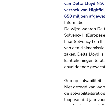
van Delta Lloyd N.V
verzoek van Highfiel
650 miljoen afgewe
Informatie
De wijze waarop Delt
Solvency II (Europese
haar Solvency I en II
van een claimemissie,
zaken. Delta Lloyd is
kanttekeningen te pla
onvoldoende gewicht
Grip op solvabiliteit
Niet gezegd kan word
de solvabiliteitsratio
loop van dat jaar vo