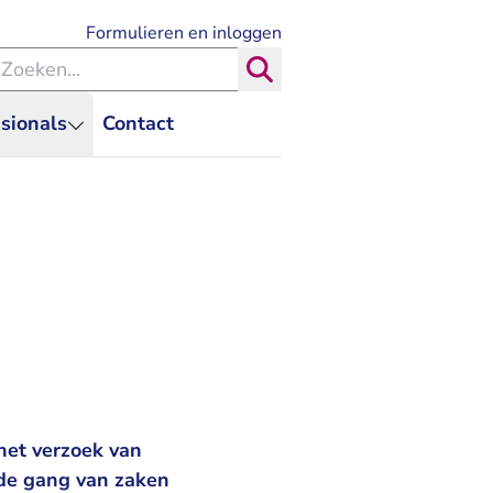
- U verlaat Rechtspraak.nl
Formulieren en inloggen
eken binnen de Rechtspraak
Zoeken
sionals
Contact
et verzoek van
 de gang van zaken