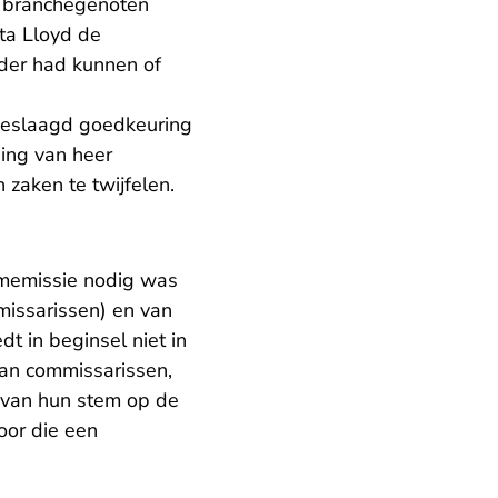
et branchegenoten
lta Lloyd de
der had kunnen of
 geslaagd goedkeuring
ning van heer
 zaken te twijfelen.
aimemissie nodig was
missarissen) en van
 in beginsel niet in
van commissarissen,
n van hun stem op de
oor die een