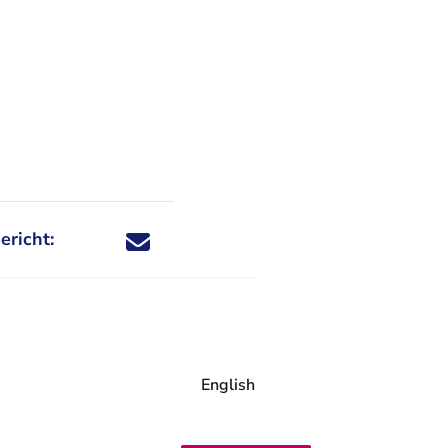
ericht:
Deel dit nieuwsbericht via X - U verlaat Rechtspraa
Deel dit nieuwsbericht via Facebook - U verlaat
Deel dit nieuwsbericht via e-mail
Deel dit nieuwsbericht via LinkedIn - U v
English