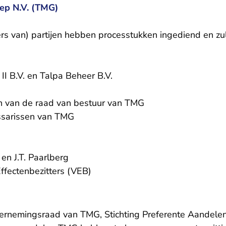
ep N.V. (TMG)
s van) partijen hebben processtukken ingediend en zull
I B.V. en Talpa Beheer B.V.
n van de raad van bestuur van TMG
ssarissen van TMG
 en J.T. Paarlberg
ffectenbezitters (VEB)
ernemingsraad van TMG, Stichting Preferente Aandelen