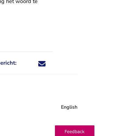
ng het woord te
ericht:
Deel dit nieuwsbericht via X - U verlaat Rechtspraa
Deel dit nieuwsbericht via Facebook - U verlaat
Deel dit nieuwsbericht via e-mail
Deel dit nieuwsbericht via LinkedIn - U v
English