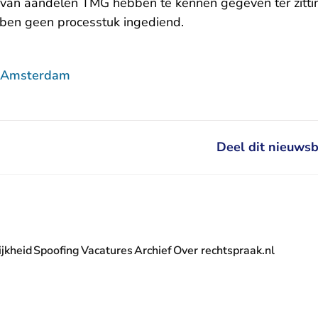
 van aandelen TMG hebben te kennen gegeven ter zitti
ebben geen processtuk ingediend.
f Amsterdam
Deel dit nieuwsb
jkheid
Spoofing
Vacatures
Archief
Over rechtspraak.nl
- U verlaat Rechtspraak.nl
 Rechtspraak.nl
t Rechtspraak.nl
rlaat Rechtspraak.nl
verlaat Rechtspraak.nl
 U verlaat Rechtspraak.nl
' nieuwsbrief - U verlaat Rechtspraak.nl