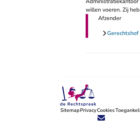
Administratiekantoor
willen voeren. Zij h
Afzender
Gerechtsho
Sitemap
Privacy
Cookies
Toegankeli
Volg ons op X (Twitter) - U verlaat
Volg ons op Facebook - U verlaa
Volg ons op Instagram - U ve
Volg ons op Youtube - U 
Volg ons op LinkedIn -
'Blijf op de hoogte