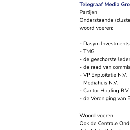
Telegraaf Media Gro
Partijen
Onderstaande (cluster
woord voeren:
- Dasym Investments I
- TMG
- de geschorste lede
- de raad van commi
- VP Exploitatie N.V.
- Mediahuis N.V.
- Cantor Holding B.V.
- de Vereniging van E
Woord voeren
Ook de Centrale Ond