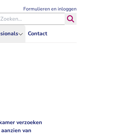
- U verlaat Rechtspraak.nl
Formulieren en inloggen
eken binnen de Rechtspraak
Zoeken
sionals
Contact
kamer verzoeken
n aanzien van