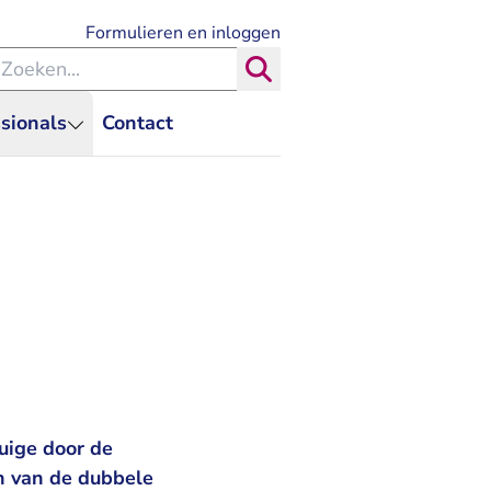
- U verlaat Rechtspraak.nl
Formulieren en inloggen
eken binnen de Rechtspraak
Zoeken
sionals
Contact
uige door de
n van de dubbele