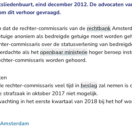
aatsliedenbuurt, eind december 2012. De advocaten va
m dit verhoor gevraagd.
n dat de rechter-commissaris van de
rechtbank
Amsterd
etuige anoniem als bedreigde getuige moet worden ge
chter-commissaris over de statusverlening van bedreig
erdachte als het
openbaar ministerie
hoger beroep inst
echter-commissaris worden gehoord.
ken
de rechter-commissaris veel tijd in
beslag
zal nemen is d
 strafzaak in oktober 2017 niet mogelijk.
achting in het eerste kwartaal van 2018 bij het hof wo
f Amsterdam