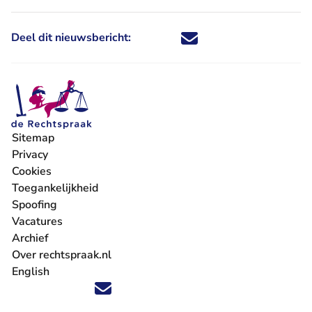
Deel dit nieuwsbericht:
Deel dit nieuwsbericht via X - U 
Deel dit nieuwsbericht via Fa
Deel dit nieuwsbericht via
Deel dit nieuwsbericht
Sitemap
Privacy
Cookies
Toegankelijkheid
Spoofing
Vacatures
- U verlaat Rechtspraak.nl
Archief
Over rechtspraak.nl
English
Volg ons op X (Twitter) - U verlaat Rechtspraak.nl
Volg ons op Facebook - U verlaat Rechtspraak.nl
Volg ons op Instagram - U verlaat Rechtspraak.nl
Volg ons op Youtube - U verlaat Rechtspraak.nl
Volg ons op LinkedIn - U verlaat Rechtspraak.n
'Blijf op de hoogte' nieuwsbrief - U verlaat