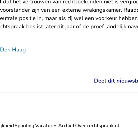
jkt dat het vertrouwen van rechtzoekenden niet is vergro
voorstander zijn van een externe wrakingskamer. Raa
utrale positie in, maar als zij wel een voorkeur hebben
chtspraak beslist later dit jaar of de proef landelijk navo
 Den Haag
Deel dit nieuwsb
jkheid
Spoofing
Vacatures
Archief
Over rechtspraak.nl
- U verlaat Rechtspraak.nl
 Rechtspraak.nl
t Rechtspraak.nl
rlaat Rechtspraak.nl
verlaat Rechtspraak.nl
 U verlaat Rechtspraak.nl
' nieuwsbrief - U verlaat Rechtspraak.nl