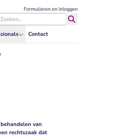
- U verlaat Rechtspraak.nl
Formulieren en inloggen
eken binnen de Rechtspraak
Zoeken
sionals
Contact
n
 behandelen van
 een rechtszaak dat