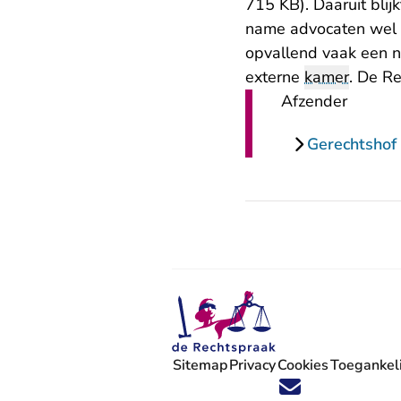
715 KB)
. Daaruit bli
name advocaten wel 
opvallend vaak een ne
externe
kamer
. De Re
Afzender
Gerechtshof
Sitemap
Privacy
Cookies
Toegankeli
Volg ons op X (Twitter) - U verlaat
Volg ons op Facebook - U verlaa
Volg ons op Instagram - U ve
Volg ons op Youtube - U 
Volg ons op LinkedIn -
'Blijf op de hoogte