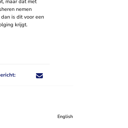
ot, maar dat met
dsheren nemen
 dan is dit voor een
lging krijgt.
ericht:
Deel dit nieuwsbericht via X - U verlaat Rechtspraa
Deel dit nieuwsbericht via Facebook - U verlaat
Deel dit nieuwsbericht via e-mail
Deel dit nieuwsbericht via LinkedIn - U v
English