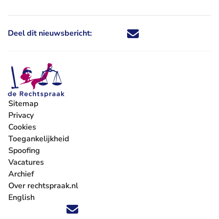
Deel dit nieuwsbericht:
Deel dit nieuwsbericht via X - U 
Deel dit nieuwsbericht via Fa
Deel dit nieuwsbericht via
Deel dit nieuwsbericht
Sitemap
Privacy
Cookies
Toegankelijkheid
Spoofing
Vacatures
- U verlaat Rechtspraak.nl
Archief
Over rechtspraak.nl
English
Volg ons op X (Twitter) - U verlaat Rechtspraak.nl
Volg ons op Facebook - U verlaat Rechtspraak.nl
Volg ons op Instagram - U verlaat Rechtspraak.nl
Volg ons op Youtube - U verlaat Rechtspraak.nl
Volg ons op LinkedIn - U verlaat Rechtspraak.n
'Blijf op de hoogte' nieuwsbrief - U verlaat