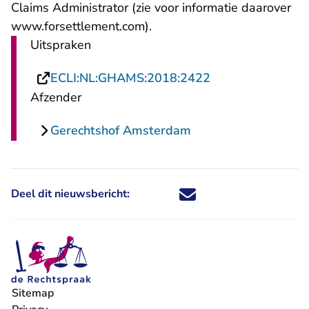
Claims Administrator (zie voor informatie daarover
- U verlaat Rechtspraak.nl
www.forsettlement.com
).
Uitspraken
- U verlaat Recht
ECLI:NL:GHAMS:2018:2422
Afzender
Gerechtshof Amsterdam
Deel dit nieuwsbericht:
Deel dit nieuwsbericht via X - U 
Deel dit nieuwsbericht via Fa
Deel dit nieuwsbericht via
Deel dit nieuwsbericht
Sitemap